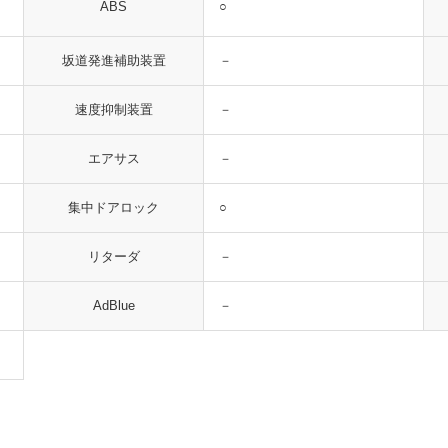
○
ABS
－
坂道発進補助装置
－
速度抑制装置
－
エアサス
○
集中ドアロック
－
リターダ
－
AdBlue