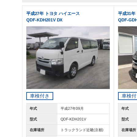
平成27年 トヨタ ハイエース
平成31年
QDF-KDH201V DX
QDF-GD
車検付き
車検付
年式
平成27年09月
年式
型式
QDF-KDH201V
型式
在庫場所
トラックランド
近畿(京都)
在庫場所