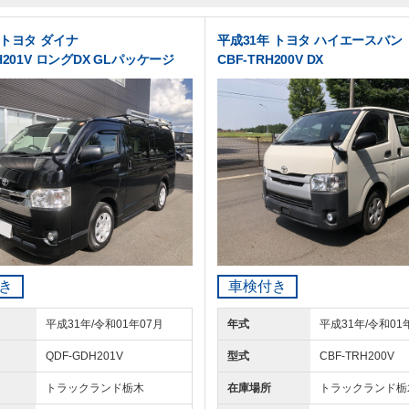
 トヨタ ダイナ
平成31年 トヨタ ハイエースバン
H201V ロングDX GLパッケージ
CBF-TRH200V DX
き
車検付き
平成31年/令和01年07月
年式
平成31年/令和01
QDF-GDH201V
型式
CBF-TRH200V
トラックランド
栃木
在庫場所
トラックランド
栃