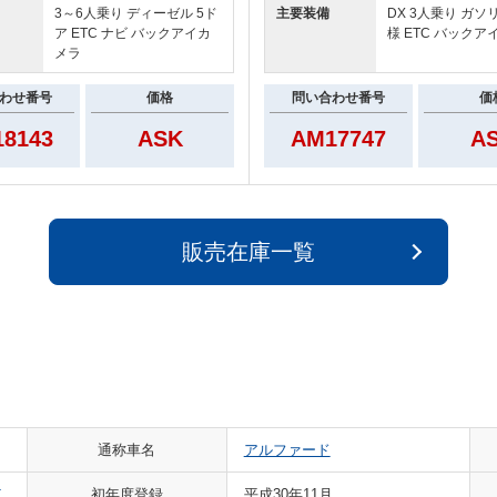
3～6人乗り ディーゼル 5ド
主要装備
DX 3人乗り ガソリ
ア ETC ナビ バックアイカ
様 ETC バックア
メラ
わせ番号
価格
問い合わせ番号
価
8143
ASK
AM17747
A
販売在庫一覧
通称車名
アルファード
車
初年度登録
平成30年11月