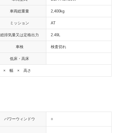
車両総重量
2,400kg
ミッション
AT
総排気量又は定格出力
2.49L
車検
検査切れ
低床・高床
 × 幅 × 高さ
○
パワーウィンドウ