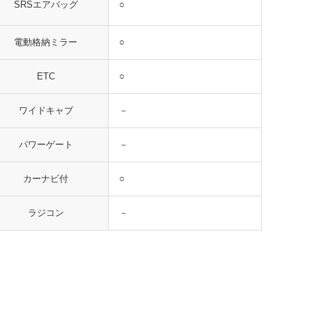
○
SRSエアバッグ
○
電動格納ミラー
○
ETC
－
ワイドキャブ
－
パワーゲート
○
カーナビ付
－
ラジコン