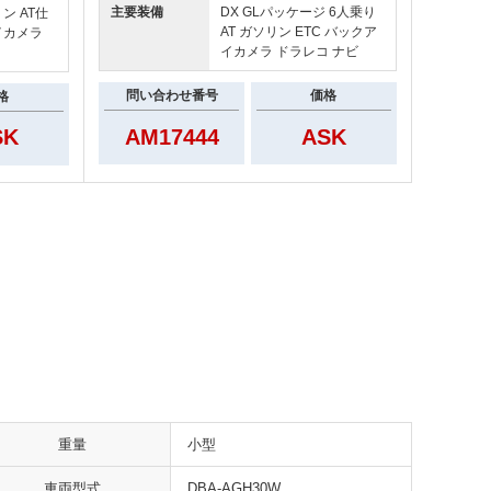
主要装備
DX GLパッケージ 6人乗り
ン AT仕
AT ガソリン ETC バックア
イカメラ
イカメラ ドラレコ ナビ
問い合わせ番号
価格
格
AM17444
ASK
SK
重量
小型
車両型式
DBA-AGH30W