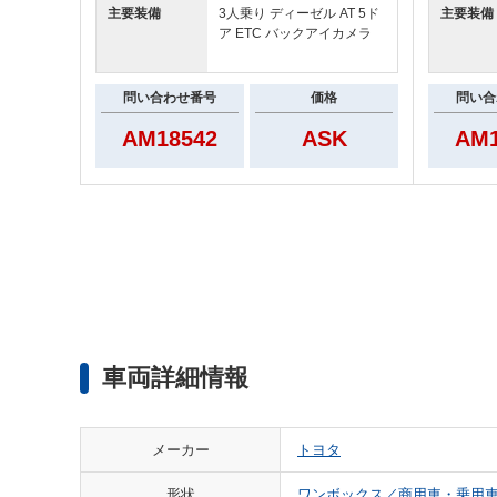
主要装備
3人乗り ディーゼル AT 5ド
主要装備
ア ETC バックアイカメラ
問い合わせ番号
価格
問い合
AM18542
ASK
AM1
車両詳細情報
メーカー
トヨタ
形状
ワンボックス／商用車・乗用