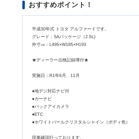
おすすめポイント！
平成30年式 トヨタ アルファードです。
グレード：SAパッケージ（2.5L)
外寸㎝：L495×W185×H193
★ディーラー点検記録簿付★
実施日：R1年6月、11月
●地デジ対応ナビ付
●カーナビ
●バックアイカメラ
●ETC
●ホワイトパールクリスタルシャイン（ボディ色）
現車確認行っております。