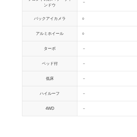
－
ンドウ
○
バックアイカメラ
○
アルミホイール
－
ターボ
－
ベッド付
－
低床
－
ハイルーフ
－
4WD