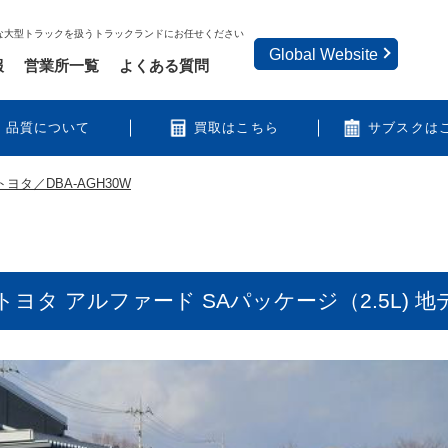
な大型トラックを扱うトラックランドにお任せください
Global Website
報
営業所一覧
よくある質問
品質について
買取はこちら
サブスクは
トヨタ／DBA-AGH30W
ヨタ アルファード SAパッケージ（2.5L)