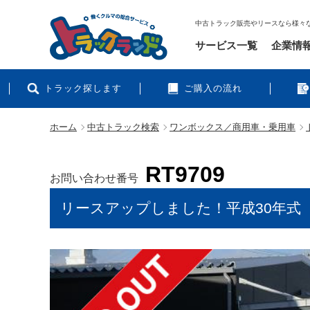
中古トラック販売やリースなら様々
サービス一覧
企業情
トラック探します
ご購入の流れ
ホーム
中古トラック検索
ワンボックス／商用車・乗用車
RT9709
お問い合わせ番号
リースアップしました！平成30年式 ト