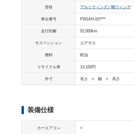
形状
アルミウィング／幌ウィング
車台番号
FW1AH-107***
走行距離
52,000km
サスペンション
エアサス
燃料
軽油
リサイクル券
13,100円
外寸
長さ × 幅 × 高さ
装備仕様
○
カーエアコン