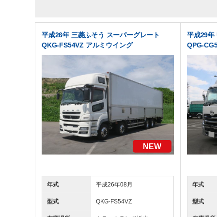
平成26年 三菱ふそう スーパーグレート
平成29年
QKG-FS54VZ アルミウイング
QPG-C
NEW
年式
平成26年08月
年式
型式
QKG-FS54VZ
型式