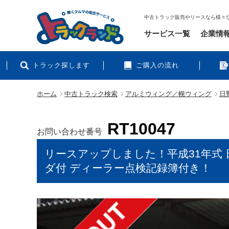
中古トラック販売やリースなら様々
サービス一覧
企業情
トラック探します
ご購入の流れ
ホーム
中古トラック検索
アルミウィング／幌ウィング
日
RT10047
お問い合わせ番号
リースアップしました！平成31年式 
ダ付 ディーラー点検記録簿付き！