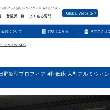
な大型トラックを扱うトラックランドにお任せください
Global Website
報
営業所一覧
よくある質問
品質について
買取はこちら
サブスクは
野／2PG-FW1AHG
日野新型プロフィア 4軸低床 大型アルミウィン