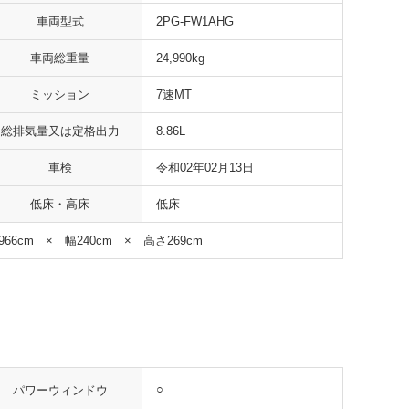
車両型式
2PG-FW1AHG
車両総重量
24,990kg
ミッション
7速MT
総排気量又は定格出力
8.86L
車検
令和02年02月13日
低床・高床
低床
966cm × 幅240cm × 高さ269cm
○
パワーウィンドウ