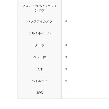
フロントのみパワーウィ
－
ンドウ
○
バックアイカメラ
－
アルミホイール
○
ターボ
○
ベッド付
○
低床
○
ハイルーフ
－
4WD