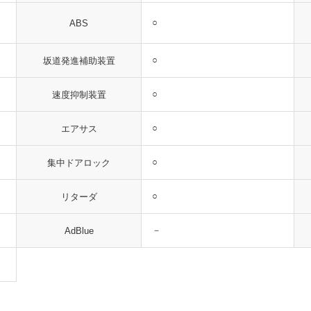
○
ABS
○
坂道発進補助装置
○
速度抑制装置
○
エアサス
○
集中ドアロック
○
リターダ
－
AdBlue