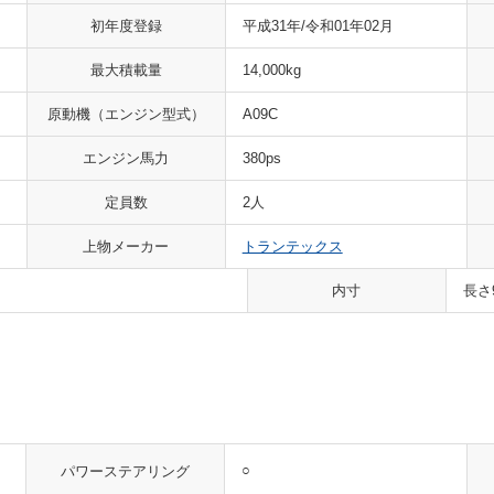
初年度登録
平成31年/令和01年02月
最大積載量
14,000kg
原動機
（エンジン型式）
A09C
エンジン馬力
380ps
定員数
2人
上物メーカー
トランテックス
内寸
長さ
○
パワーステアリング