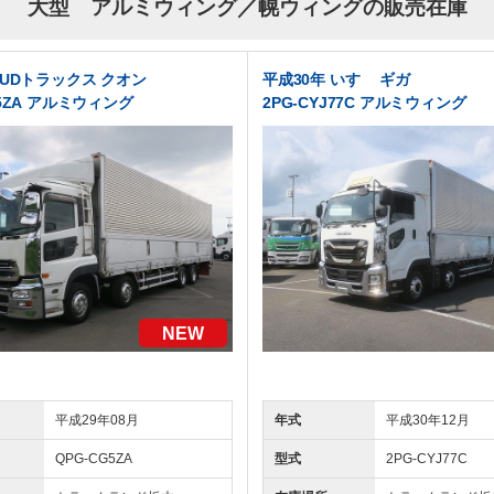
大型 アルミウィング／幌ウィングの販売在庫
 UDトラックス クオン
平成30年 いすゞ ギガ
G5ZA アルミウィング
2PG-CYJ77C アルミウィング
NEW
平成29年08月
年式
平成30年12月
QPG-CG5ZA
型式
2PG-CYJ77C