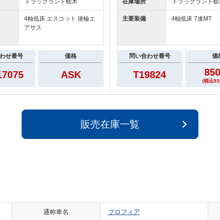
トラックランド
栃木
在庫場所
トラックランド
栃
4軸低床 エスコット 後輪エ
主要装備
4軸低床 7速MT
アサス
わせ番号
価格
問い合わせ番号
価
85
7075
ASK
T19824
(税込93
販売在庫一覧
通称車名
プロフィア