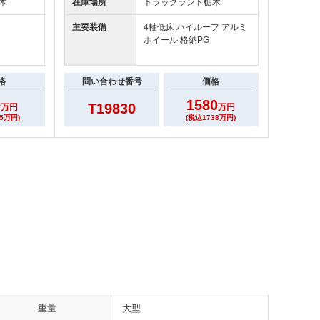
木
在庫場所
トラックランド
栃木
主要装備
4軸低床 ハイルーフ アルミ
ホイール 格納PG
格
問い合わせ番号
価格
0
1580
T19830
万円
万円
5万円)
(税込1738万円)
重量
大型