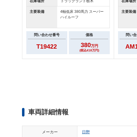
在庫場所
トラックランド
栃木
在庫場所
主要装備
4軸低床 380馬力 スーパー
主要装備
ハイルーフ
問い合わせ番号
価格
問い合
380
T19422
AM1
万円
(税込418万円)
車両詳細情報
メーカー
日野