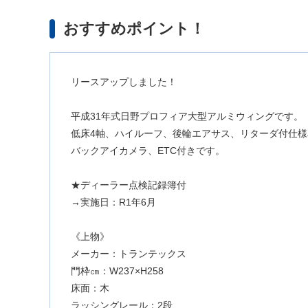
おすすめポイント！
リースアップしました！
平成31年式日野プロフィア大型アルミウィングです。
低床4軸、ハイルーフ、後輪エアサス、リターダ付仕
バックアイカメラ、ETC付きです。
★ディーラー点検記録簿付
→実施日：R1年6月
《上物》
メーカー：トランテックス
門枠㎝：W237×H258
床面：木
ラッシングレール：2段