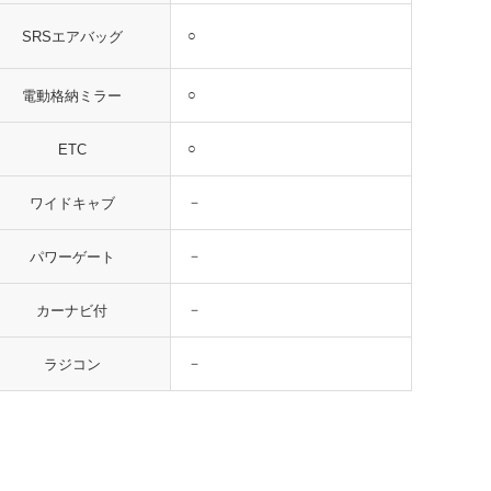
○
SRSエアバッグ
○
電動格納ミラー
○
ETC
－
ワイドキャブ
－
パワーゲート
－
カーナビ付
－
ラジコン