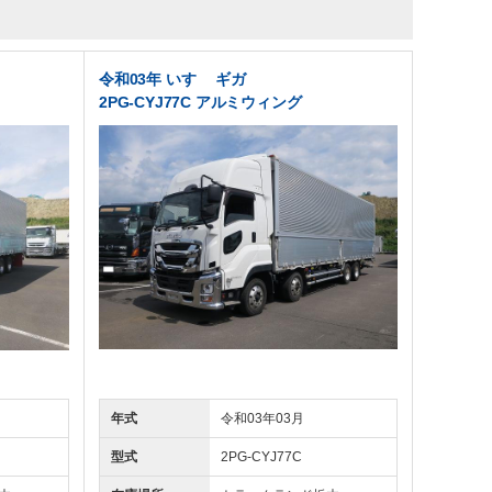
令和03年 いすゞ ギガ
2PG-CYJ77C アルミウィング
年式
令和03年03月
型式
2PG-CYJ77C