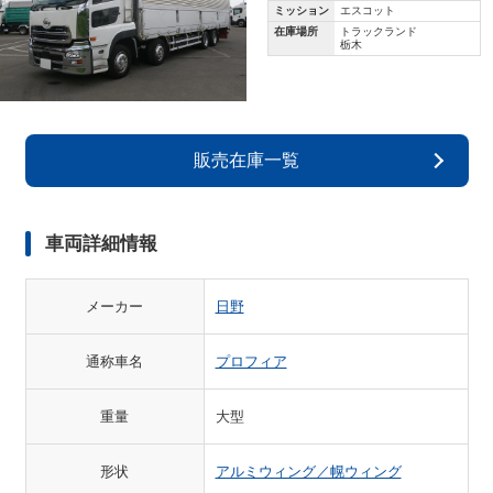
ミッション
エスコット
在庫場所
トラックランド
栃木
販売在庫一覧
車両詳細情報
メーカー
日野
通称車名
プロフィア
重量
大型
形状
アルミウィング／幌ウィング