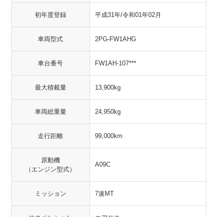
初年度登録
平成31年/令和01年02月
車両型式
2PG-FW1AHG
車台番号
FW1AH-107***
最大積載量
13,900kg
車両総重量
24,950kg
走行距離
99,000km
原動機
A09C
（エンジン型式）
ミッション
7速MT