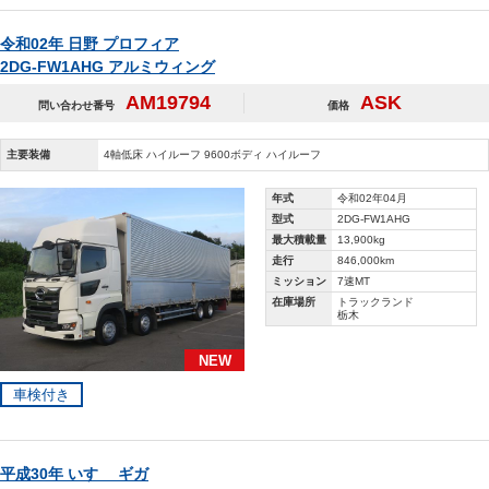
令和02年 日野 プロフィア
2DG-FW1AHG アルミウィング
AM19794
ASK
問い合わせ番号
価格
主要装備
4軸低床 ハイルーフ 9600ボディ ハイルーフ
年式
令和02年04月
型式
2DG-FW1AHG
最大積載量
13,900kg
走行
846,000km
ミッション
7速MT
在庫場所
トラックランド
栃木
NEW
車検付き
平成30年 いすゞ ギガ