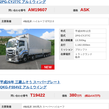
2PG-CYJ77C アルミウィング
AM19607
ASK
問い合わせ番号
価格
主要装備
4軸低床 ハイルーフ ETC2.0
年式
平成30年12月
型式
2PG-CYJ77C
最大積載量
13,500kg
走行
1,182,000km
ミッション
プロシフト
在庫場所
トラックランド
栃木
NEW
平成26年 三菱ふそう スーパーグレート
QKG-FS54VZ アルミウイング
T19422
380
問い合わせ番号
価格
万円
(税込418万円)
主要装備
4軸低床 380馬力 スーパーハイルーフ