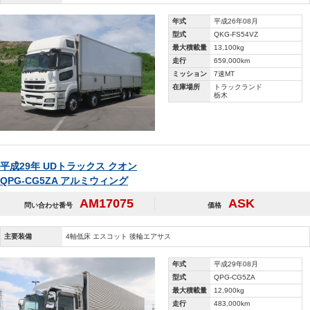
年式
平成26年08月
型式
QKG-FS54VZ
最大積載量
13,100kg
走行
659,000km
ミッション
7速MT
在庫場所
トラックランド
栃木
平成29年 UDトラックス クオン
QPG-CG5ZA アルミウィング
AM17075
ASK
問い合わせ番号
価格
主要装備
4軸低床 エスコット 後輪エアサス
年式
平成29年08月
型式
QPG-CG5ZA
最大積載量
12,900kg
走行
483,000km