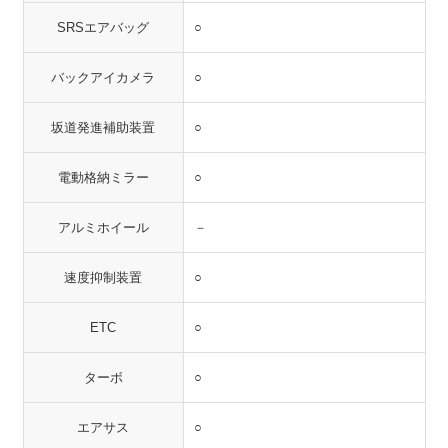
SRSエアバッグ
○
バックアイカメラ
○
坂道発進補助装置
○
電動格納ミラー
○
アルミホイール
－
速度抑制装置
○
ETC
○
ターボ
○
エアサス
○