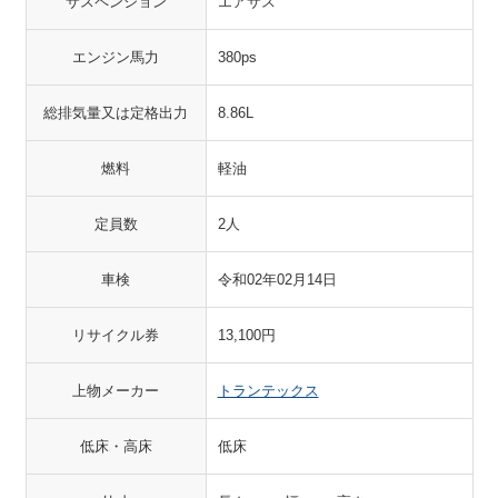
サスペンション
エアサス
エンジン馬力
380ps
総排気量又は定格出力
8.86L
燃料
軽油
定員数
2人
車検
令和02年02月14日
リサイクル券
13,100円
上物メーカー
トランテックス
低床・高床
低床