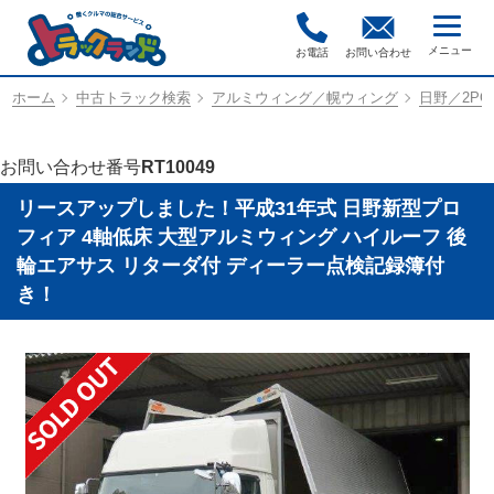
お電話
お問い合わせ
ホーム
中古トラック検索
アルミウィング／幌ウィング
日野／2PG-
お問い合わせ番号
RT10049
リースアップしました！平成31年式 日野新型プロ
フィア 4軸低床 大型アルミウィング ハイルーフ 後
輪エアサス リターダ付 ディーラー点検記録簿付
き！