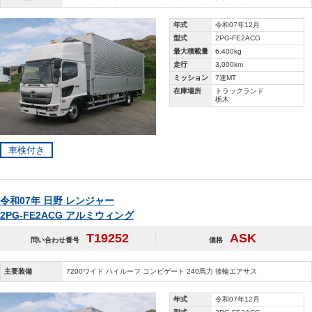
年式
令和07年12月
型式
2PG-FE2ACG
最大積載量
6,400kg
走行
3,000km
ミッション
7速MT
在庫場所
トラックランド
栃木
車検付き
令和07年 日野 レンジャー
2PG-FE2ACG アルミウィング
T19252
ASK
問い合わせ番号
価格
主要装備
7200ワイド ハイルーフ コンビゲート 240馬力 後輪エアサス
年式
令和07年12月