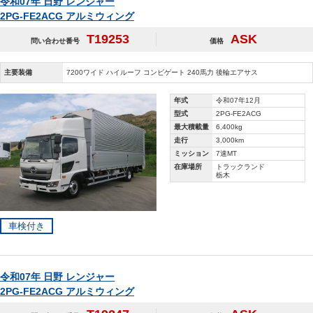
令和07年 日野 レンジャー
2PG-FE2ACG アルミウィング
T19253
ASK
問い合わせ番号
価格
主要装備
7200ワイド ハイルーフ コンビゲート 240馬力 後輪エアサス
年式
令和07年12月
型式
2PG-FE2ACG
最大積載量
6,400kg
走行
3,000km
ミッション
7速MT
在庫場所
トラックランド
栃木
車検付き
令和07年 日野 レンジャー
2PG-FE2ACG アルミウィング