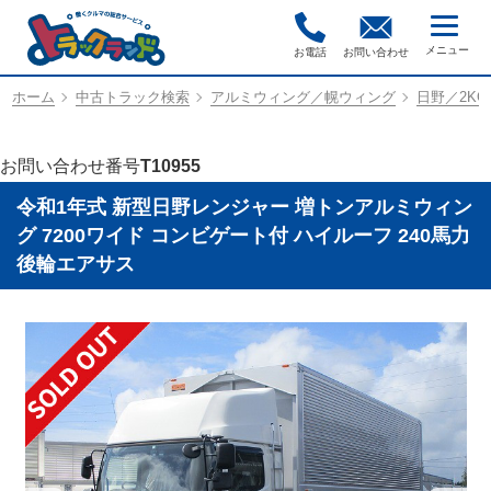
お電話
お問い合わせ
ホーム
中古トラック検索
アルミウィング／幌ウィング
日野／2KG-
お問い合わせ番号
T10955
令和1年式 新型日野レンジャー 増トンアルミウィン
グ 7200ワイド コンビゲート付 ハイルーフ 240馬力
後輪エアサス