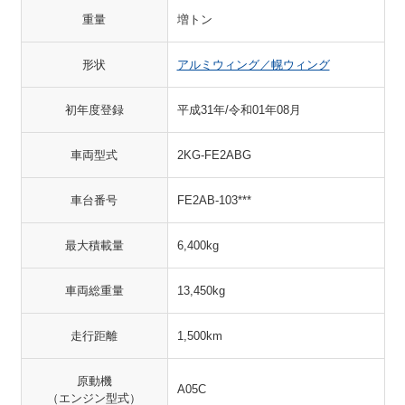
重量
増トン
形状
アルミウィング／幌ウィング
初年度登録
平成31年/令和01年08月
車両型式
2KG-FE2ABG
車台番号
FE2AB-103***
最大積載量
6,400kg
車両総重量
13,450kg
走行距離
1,500km
原動機
A05C
（エンジン型式）