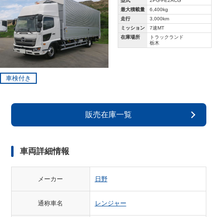
型式
2PG-FE2ACG
最大積載量
6,400kg
走行
3,000km
ミッション
7速MT
在庫場所
トラックランド
栃木
車検付き
販売在庫一覧
車両詳細情報
メーカー
日野
通称車名
レンジャー