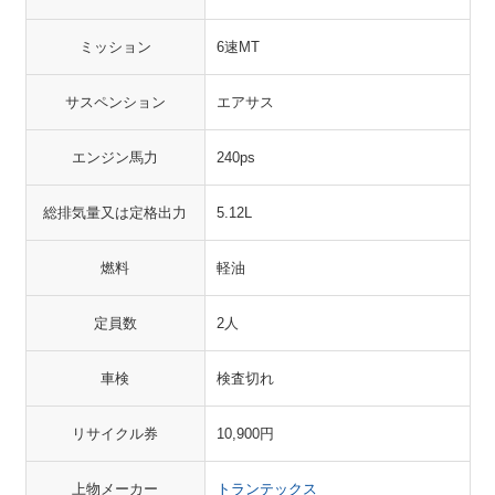
ミッション
6速MT
サスペンション
エアサス
エンジン馬力
240ps
総排気量又は定格出力
5.12L
燃料
軽油
定員数
2人
車検
検査切れ
リサイクル券
10,900円
上物メーカー
トランテックス