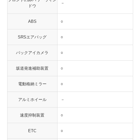
－
ドウ
ABS
○
SRSエアバッグ
○
バックアイカメラ
○
坂道発進補助装置
○
電動格納ミラー
○
アルミホイール
－
速度抑制装置
○
ETC
○