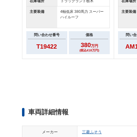
在庫場所
トラックランド
栃木
在庫場所
主要装備
4軸低床 380馬力 スーパー
主要装備
ハイルーフ
問い合わせ番号
価格
問い合
380
T19422
AM1
万円
(税込418万円)
車両詳細情報
メーカー
三菱ふそう