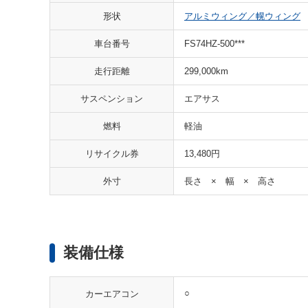
形状
アルミウィング／幌ウィング
車台番号
FS74HZ-500***
走行距離
299,000km
サスペンション
エアサス
燃料
軽油
リサイクル券
13,480円
外寸
長さ × 幅 × 高さ
装備仕様
○
カーエアコン