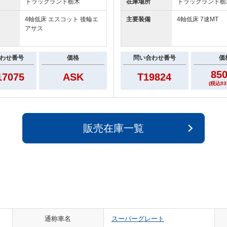
トラックランド
栃木
在庫場所
トラックランド
栃
4軸低床 エスコット 後輪エ
主要装備
4軸低床 7速MT
アサス
わせ番号
価格
問い合わせ番号
価
85
7075
ASK
T19824
(税込93
販売在庫一覧
通称車名
スーパーグレート