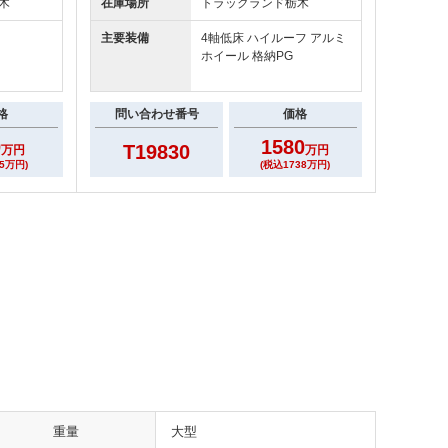
木
在庫場所
トラックランド
栃木
主要装備
4軸低床 ハイルーフ アルミ
ホイール 格納PG
格
問い合わせ番号
価格
0
1580
T19830
万円
万円
5万円)
(税込1738万円)
重量
大型