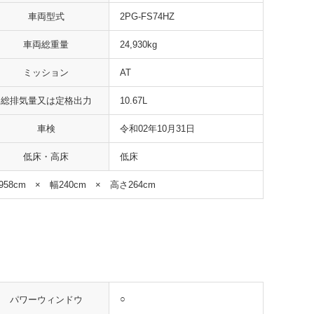
車両型式
2PG-FS74HZ
車両総重量
24,930kg
ミッション
AT
総排気量又は定格出力
10.67L
車検
令和02年10月31日
低床・高床
低床
958cm × 幅240cm × 高さ264cm
○
パワーウィンドウ