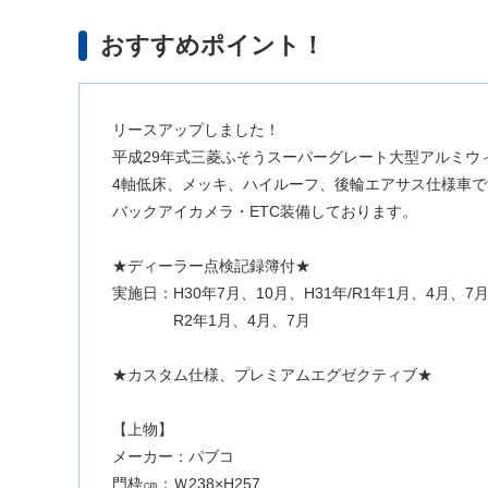
おすすめポイント！
リースアップしました！
平成29年式三菱ふそうスーパーグレート大型アルミウ
4軸低床、メッキ、ハイルーフ、後輪エアサス仕様車で
バックアイカメラ・ETC装備しております。
★ディーラー点検記録簿付★
実施日：H30年7月、10月、H31年/R1年1月、4月、7
R2年1月、4月、7月
★カスタム仕様、プレミアムエグゼクティブ★
【上物】
メーカー：パブコ
門枠㎝：Ｗ238×H257