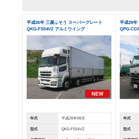
平成26年 三菱ふそう スーパーグレート
平成29年
QKG-FS54VZ アルミウイング
QPG-C
NEW
年式
平成26年08月
年式
型式
QKG-FS54VZ
型式