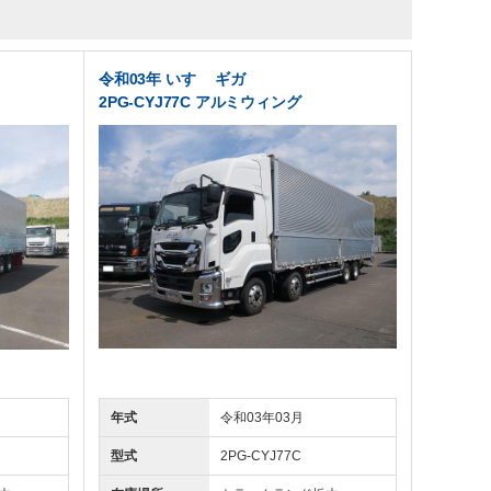
令和03年 いすゞ ギガ
2PG-CYJ77C アルミウィング
年式
令和03年03月
型式
2PG-CYJ77C