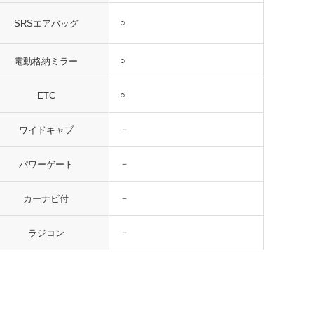
○
SRSエアバッグ
○
電動格納ミラー
○
ETC
－
ワイドキャブ
－
パワーゲート
－
カーナビ付
－
ラジコン