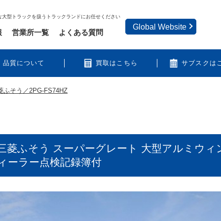
な大型トラックを扱うトラックランドにお任せください
Global Website
報
営業所一覧
よくある質問
品質について
買取はこちら
サブスクは
菱ふそう／2PG-FS74HZ
三菱ふそう スーパーグレート 大型アルミウィ
ディーラー点検記録簿付