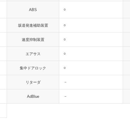
○
ABS
○
坂道発進補助装置
○
速度抑制装置
○
エアサス
○
集中ドアロック
－
リターダ
－
AdBlue