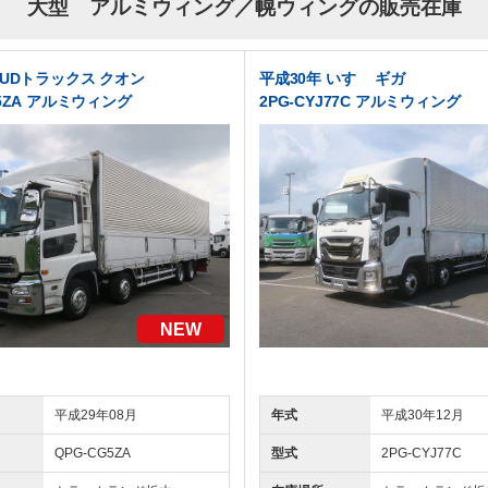
大型 アルミウィング／幌ウィングの販売在庫
 UDトラックス クオン
平成30年 いすゞ ギガ
G5ZA アルミウィング
2PG-CYJ77C アルミウィング
NEW
平成29年08月
年式
平成30年12月
QPG-CG5ZA
型式
2PG-CYJ77C