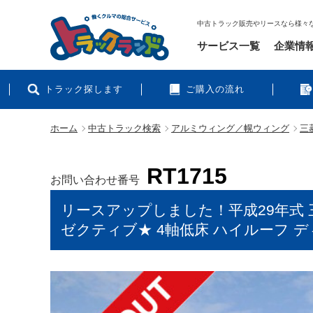
中古トラック販売やリースなら様々
サービス一覧
企業情
トラック探します
ご購入の流れ
ホーム
中古トラック検索
アルミウィング／幌ウィング
三
RT1715
お問い合わせ番号
リースアップしました！平成29年式 
ゼクティブ★ 4軸低床 ハイルーフ 