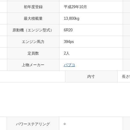
初年度登録
平成29年10月
最大積載量
13,800kg
原動機
（エンジン型式）
6R20
エンジン馬力
394ps
定員数
2人
上物メーカー
パブコ
内寸
長さ
○
パワーステアリング