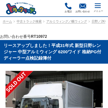
お電話
お問い合わせ
ホーム
中古トラック検索
アルミウィング／幌ウィング
日野／2KG-
お問い合わせ番号
RT10972
リースアップしました！平成31年式 新型日野レン
ジャー 中型アルミウィング 6200ワイド 格納PG付
ディーラー点検記録簿付