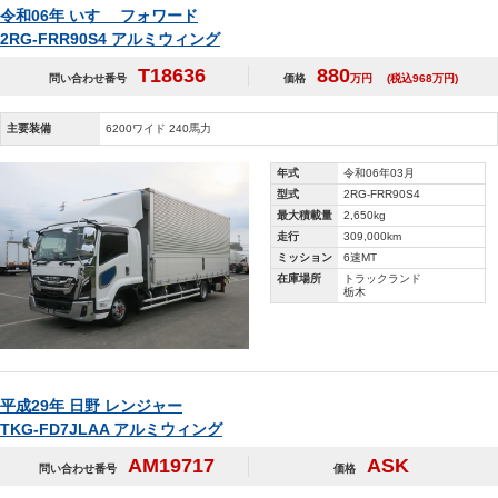
令和06年 いすゞ フォワード
2RG-FRR90S4 アルミウィング
T18636
880
問い合わせ番号
価格
万円
(税込968万円)
主要装備
6200ワイド 240馬力
年式
令和06年03月
型式
2RG-FRR90S4
最大積載量
2,650kg
走行
309,000km
ミッション
6速MT
在庫場所
トラックランド
栃木
平成29年 日野 レンジャー
TKG-FD7JLAA アルミウィング
AM19717
ASK
問い合わせ番号
価格