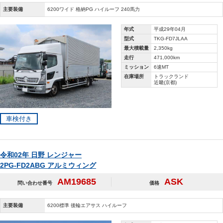
主要装備
6200ワイド 格納PG ハイルーフ 240馬力
年式
平成29年04月
型式
TKG-FD7JLAA
最大積載量
2,350kg
走行
471,000km
ミッション
6速MT
在庫場所
トラックランド
近畿(京都)
車検付き
令和02年 日野 レンジャー
2PG-FD2ABG アルミウィング
AM19685
ASK
問い合わせ番号
価格
主要装備
6200標準 後輪エアサス ハイルーフ