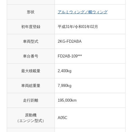
形状
アルミウィング／幌ウィング
初年度登録
平成31年/令和01年02月
車両型式
2KG-FD2ABA
車台番号
FD2AB-109***
最大積載量
2,400kg
車両総重量
7,990kg
走行距離
195,000km
原動機
A05C
（エンジン型式）