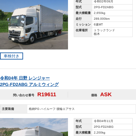
年式
令和02年09月
型式
2PG-FD2ABG
最大積載量
2,650kg
走行
289,000km
ミッション
6速MT
在庫場所
トラックランド
栃木
車検付き
令和04年 日野 レンジャー
2PG-FD2ABG アルミウィング
R19611
ASK
問い合わせ番号
価格
主要装備
格納PG ハイルーフ 後輪エアサス
年式
令和04年11月
型式
2PG-FD2ABG
最大積載量
2,200kg