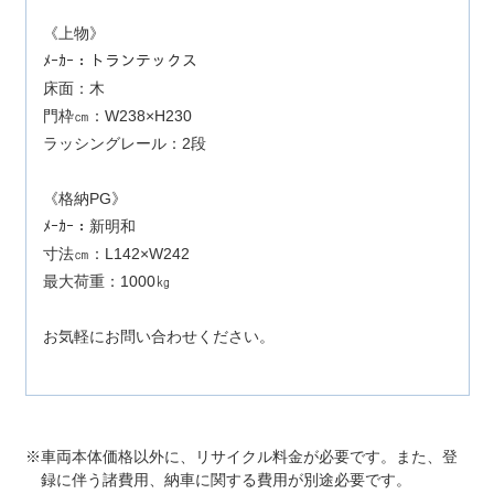
《上物》
ﾒｰｶｰ：トランテックス
床面：木
門枠㎝：W238×H230
ラッシングレール：2段
《格納PG》
ﾒｰｶｰ：新明和
寸法㎝：L142×W242
最大荷重：1000㎏
お気軽にお問い合わせください。
車両本体価格以外に、リサイクル料金が必要です。また、登
録に伴う諸費用、納車に関する費用が別途必要です。