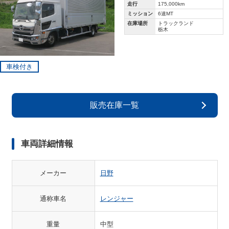
走行
175,000km
ミッション
6速MT
在庫場所
トラックランド
栃木
車検付き
販売在庫一覧
車両詳細情報
メーカー
日野
通称車名
レンジャー
重量
中型