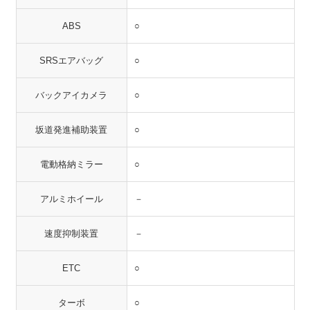
ABS
○
SRSエアバッグ
○
バックアイカメラ
○
坂道発進補助装置
○
電動格納ミラー
○
アルミホイール
－
速度抑制装置
－
ETC
○
ターボ
○