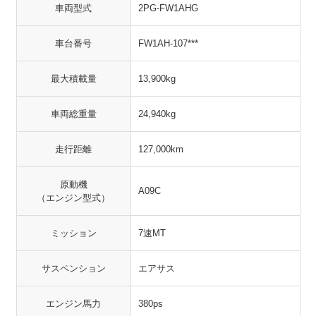
車両型式
2PG-FW1AHG
車台番号
FW1AH-107***
最大積載量
13,900kg
車両総重量
24,940kg
走行距離
127,000km
原動機
A09C
（エンジン型式）
ミッション
7速MT
サスペンション
エアサス
エンジン馬力
380ps