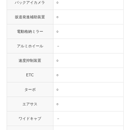
バックアイカメラ
○
坂道発進補助装置
○
電動格納ミラー
○
アルミホイール
－
速度抑制装置
○
ETC
○
ターボ
○
エアサス
○
ワイドキャブ
－