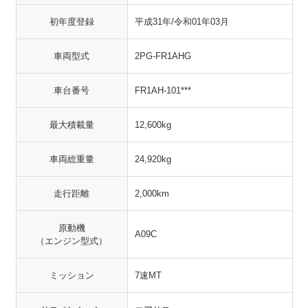
初年度登録
平成31年/令和01年03月
車両型式
2PG-FR1AHG
車台番号
FR1AH-101***
最大積載量
12,600kg
車両総重量
24,920kg
走行距離
2,000km
原動機
A09C
（エンジン型式）
ミッション
7速MT