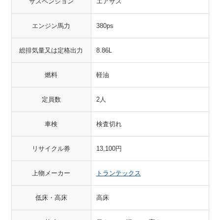
サスペンション
エアサス
エンジン馬力
380ps
総排気量又は定格出力
8.86L
燃料
軽油
定員数
2人
車検
検査切れ
リサイクル券
13,100円
上物メーカー
トランテックス
低床・高床
高床