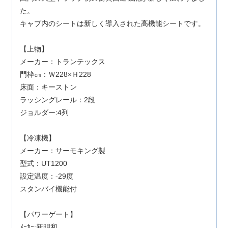
た。
キャブ内のシートは新しく導入された高機能シートです。
【上物】
メーカー：トランテックス
門枠㎝：Ｗ228×Ｈ228
床面：キーストン
ラッシングレール：2段
ジョルダー:4列
【冷凍機】
メーカー：サーモキング製
型式：UT1200
設定温度：-29度
スタンバイ機能付
【パワーゲート】
ﾒｰｶｰ:新明和