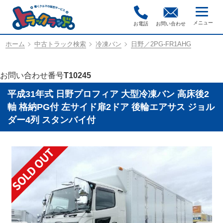
お電話
お問い合わせ
ホーム
中古トラック検索
冷凍バン
日野／2PG-FR1AHG
お問い合わせ番号
T10245
平成31年式 日野プロフィア 大型冷凍バン 高床後2
軸 格納PG付 左サイド扉2ドア 後輪エアサス ジョル
ダー4列 スタンバイ付