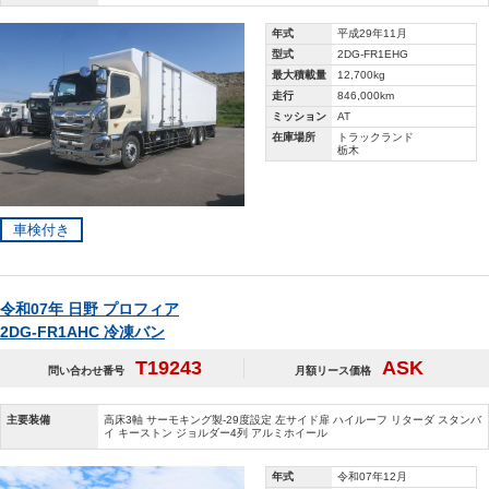
年式
平成29年11月
型式
2DG-FR1EHG
最大積載量
12,700kg
走行
846,000km
ミッション
AT
在庫場所
トラックランド
栃木
車検付き
令和07年 日野 プロフィア
2DG-FR1AHC 冷凍バン
T19243
ASK
問い合わせ番号
月額リース価格
主要装備
高床3軸 サーモキング製-29度設定 左サイド扉 ハイルーフ リターダ スタンバ
イ キーストン ジョルダー4列 アルミホイール
年式
令和07年12月