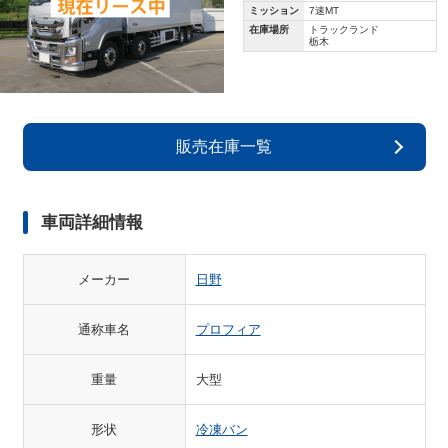
ミッション
7速MT
在庫場所
トラックランド
栃木
販売在庫一覧
車両詳細情報
メーカー
日野
通称車名
プロフィア
重量
大型
形状
冷凍バン