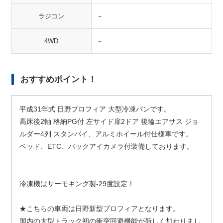
ラジコン
－
4WD
－
おすすめポイント！
平成31年式 日野プロフィア 大型冷凍バンです。
高床後2軸 格納PG付 左サイド扉2ドア 後輪エアサス ジョ
ルダー4列 スタンバイ、アルミホイール付仕様車です。
ベッド、ETC、バックアイカメラ付装備しております。
冷凍機はサーモキング製-29度設定！
★こちらの車両は日野新型プロフィアとなります。
国内の大型トラック初の衝突回避機能が新しく加わりまし