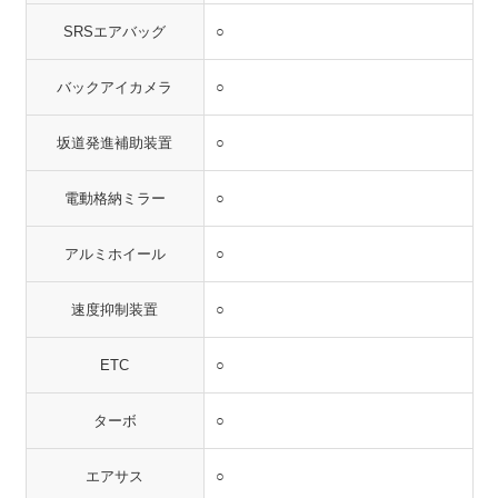
SRSエアバッグ
○
バックアイカメラ
○
坂道発進補助装置
○
電動格納ミラー
○
アルミホイール
○
速度抑制装置
○
ETC
○
ターボ
○
エアサス
○