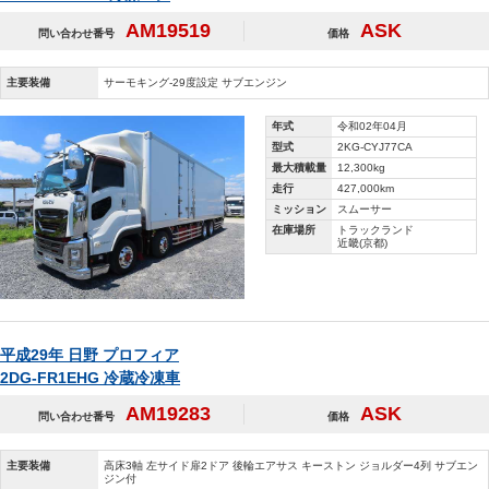
AM19519
ASK
問い合わせ番号
価格
主要装備
サーモキング‐29度設定 サブエンジン
年式
令和02年04月
型式
2KG-CYJ77CA
最大積載量
12,300kg
走行
427,000km
ミッション
スムーサー
在庫場所
トラックランド
近畿(京都)
平成29年 日野 プロフィア
2DG-FR1EHG 冷蔵冷凍車
AM19283
ASK
問い合わせ番号
価格
主要装備
高床3軸 左サイド扉2ドア 後輪エアサス キーストン ジョルダー4列 サブエン
ジン付