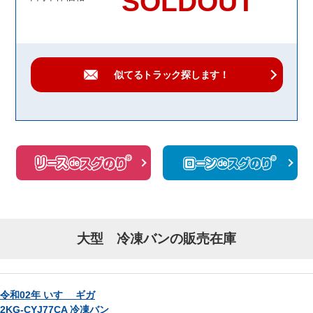
SOLDOUT
似てるトラック
探します！
大型 冷凍バンの販売在庫
令和02年 いすゞ ギガ
2KG-CYJ77CA 冷凍バン