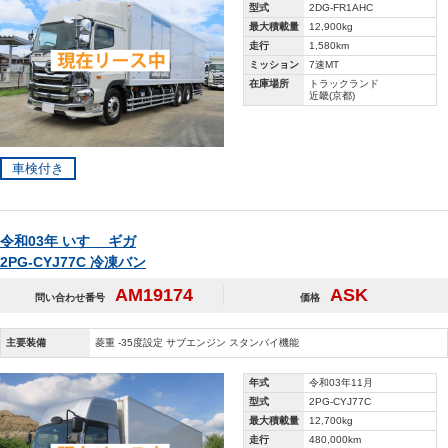
型式
2DG-FR1AHC
最大積載量
12,900kg
走行
1,580km
ミッション
7速MT
在庫場所
トラックランド
近畿(京都)
車検付き
令和03年 いすゞ ギガ
2PG-CYJ77C 冷凍バン
AM19174
ASK
問い合わせ番号
価格
主要装備
菱重 ‐35度設定 サブエンジン スタンバイ機能
年式
令和03年11月
型式
2PG-CYJ77C
最大積載量
12,700kg
走行
480,000km