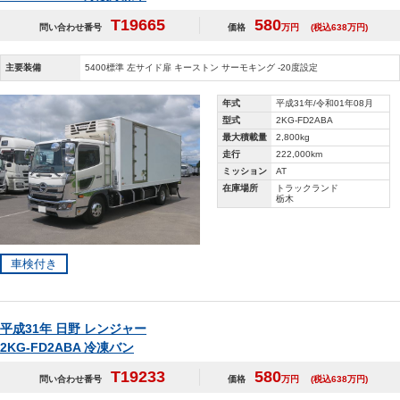
T19665
580
問い合わせ番号
価格
万円
(税込638万円)
主要装備
5400標準 左サイド扉 キーストン サーモキング -20度設定
年式
平成31年/令和01年08月
型式
2KG-FD2ABA
最大積載量
2,800kg
走行
222,000km
ミッション
AT
在庫場所
トラックランド
栃木
車検付き
平成31年 日野 レンジャー
2KG-FD2ABA 冷凍バン
T19233
580
問い合わせ番号
価格
万円
(税込638万円)