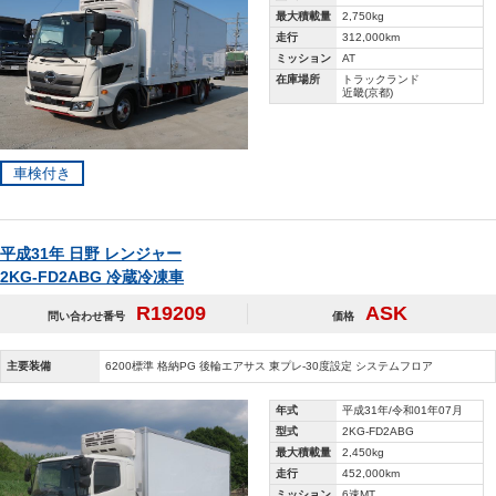
最大積載量
2,750kg
走行
312,000km
ミッション
AT
在庫場所
トラックランド
近畿(京都)
車検付き
平成31年 日野 レンジャー
2KG-FD2ABG 冷蔵冷凍車
R19209
ASK
問い合わせ番号
価格
主要装備
6200標準 格納PG 後輪エアサス 東プレ-30度設定 システムフロア
年式
平成31年/令和01年07月
型式
2KG-FD2ABG
最大積載量
2,450kg
走行
452,000km
ミッション
6速MT