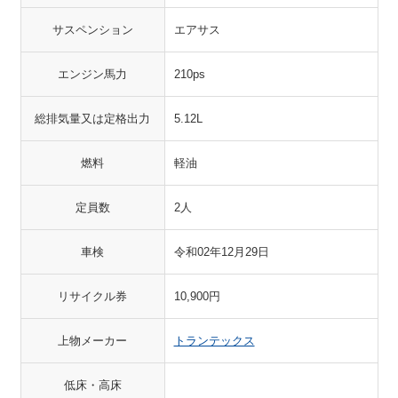
サスペンション
エアサス
エンジン馬力
210ps
総排気量又は定格出力
5.12L
燃料
軽油
定員数
2人
車検
令和02年12月29日
リサイクル券
10,900円
上物メーカー
トランテックス
低床・高床