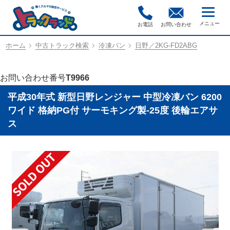
お電話
お問い合わせ
ホーム
中古トラック検索
冷凍バン
日野／2KG-FD2ABG
お問い合わせ番号
T9966
平成30年式 新型日野レンジャー 中型冷凍バン 6200
ワイド 格納PG付 サーモキング製-25度 後輪エアサ
ス