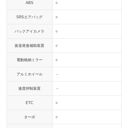
ABS
○
SRSエアバッグ
○
バックアイカメラ
○
坂道発進補助装置
○
電動格納ミラー
○
アルミホイール
－
速度抑制装置
－
ETC
○
ターボ
○