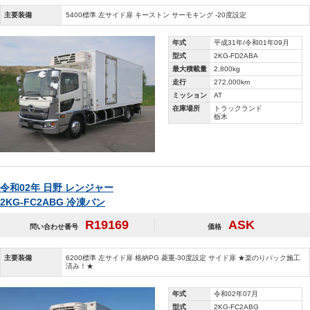
主要装備
5400標準 左サイド扉 キーストン サーモキング -20度設定
年式
平成31年/令和01年09月
型式
2KG-FD2ABA
最大積載量
2,800kg
走行
272,000km
ミッション
AT
在庫場所
トラックランド
栃木
令和02年 日野 レンジャー
2KG-FC2ABG 冷凍バン
R19169
ASK
問い合わせ番号
価格
主要装備
6200標準 左サイド扉 格納PG 菱重-30度設定 サイド扉 ★楽のりパック施工
済み！★
年式
令和02年07月
型式
2KG-FC2ABG