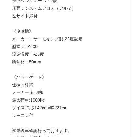
ラッシングレール：2段
床面：システムフロア（アルミ）
左サイド扉付
《冷凍機》
メーカー：サーモキング製-25度設定
型式：TZ600
設定温度：-25度
断熱材：50mm
《パワーゲート》
仕様：格納
メーカー:新明和
最大荷重:1000kg
サイズ:長さ142cm×幅221cm
リモコン付
試乗現車確認行っております。