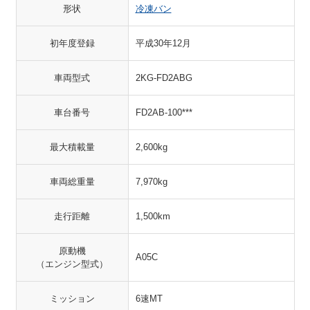
形状
冷凍バン
初年度登録
平成30年12月
車両型式
2KG-FD2ABG
車台番号
FD2AB-100***
最大積載量
2,600kg
車両総重量
7,970kg
走行距離
1,500km
原動機
A05C
（エンジン型式）
ミッション
6速MT