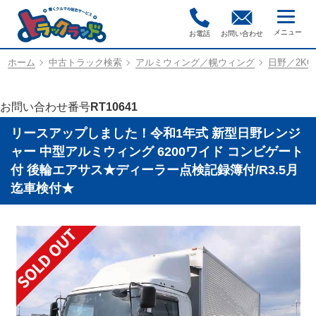
お電話
お問い合わせ
ホーム
中古トラック検索
アルミウィング／幌ウィング
日野／2KG-
お問い合わせ番号
RT10641
リースアップしました！令和1年式 新型日野レンジ
ャー 中型アルミウィング 6200ワイド コンビゲート
付 後輪エアサス★ディーラー点検記録簿付/R3.5月
迄車検付★