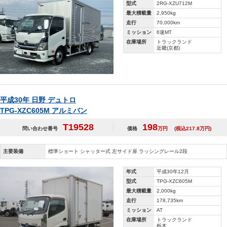
型式
2RG-XZU712M
最大積載量
2,950kg
走行
70,000km
ミッション
6速MT
在庫場所
トラックランド
近畿(京都)
平成30年 日野 デュトロ
TPG-XZC605M アルミバン
T19528
198
問い合わせ番号
価格
万円
(税込217.8万円)
主要装備
標準ショート シャッター式 左サイド扉 ラッシングレール2段
年式
平成30年12月
型式
TPG-XZC605M
最大積載量
2,000kg
走行
178,735km
ミッション
AT
在庫場所
トラックランド
栃木