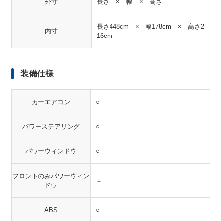
外寸
長さ × 幅 × 高さ
長さ448cm × 幅178cm × 高さ2
内寸
16cm
装備仕様
カーエアコン
○
パワーステアリング
○
パワーウィンドウ
○
フロントのみパワーウィン
－
ドウ
ABS
○