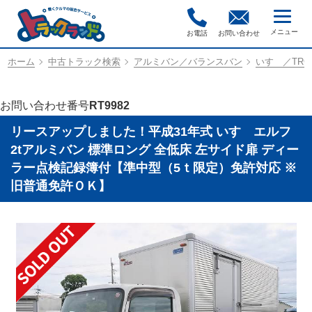
お電話
お問い合わせ
ホーム
中古トラック検索
アルミバン／バランスバン
いすゞ／TRG-
お問い合わせ番号
RT9982
リースアップしました！平成31年式 いすゞエルフ
2tアルミバン 標準ロング 全低床 左サイド扉 ディー
ラー点検記録簿付【準中型（5ｔ限定）免許対応 ※
旧普通免許ＯＫ】