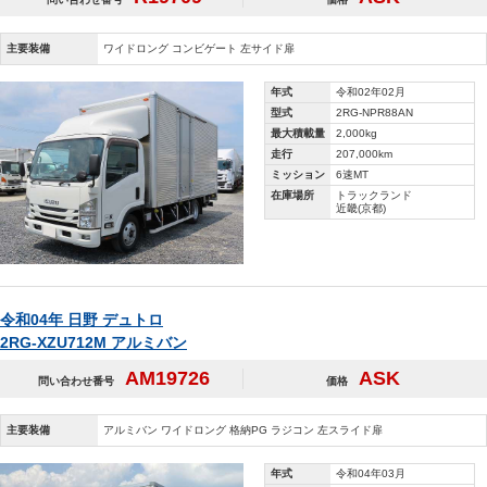
主要装備
ワイドロング コンビゲート 左サイド扉
年式
令和02年02月
型式
2RG-NPR88AN
最大積載量
2,000kg
走行
207,000km
ミッション
6速MT
在庫場所
トラックランド
近畿(京都)
令和04年 日野 デュトロ
2RG-XZU712M アルミバン
AM19726
ASK
問い合わせ番号
価格
主要装備
アルミバン ワイドロング 格納PG ラジコン 左スライド扉
年式
令和04年03月