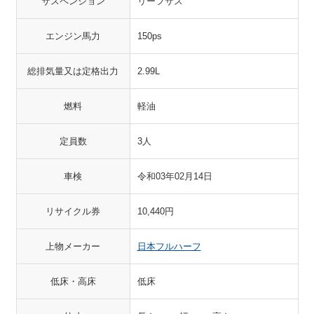
サスペンション
リーフサス
エンジン馬力
150ps
総排気量又は定格出力
2.99L
燃料
軽油
定員数
3人
車検
令和03年02月14日
リサイクル券
10,440円
上物メーカー
日本フルハーフ
低床・高床
低床