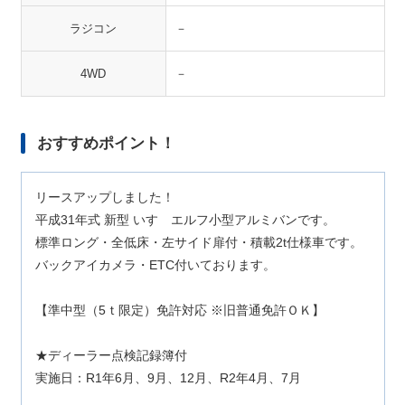
ラジコン
－
4WD
－
おすすめポイント！
リースアップしました！
平成31年式 新型 いすゞエルフ小型アルミバンです。
標準ロング・全低床・左サイド扉付・積載2t仕様車です。
バックアイカメラ・ETC付いております。
【準中型（5ｔ限定）免許対応 ※旧普通免許ＯＫ】
★ディーラー点検記録簿付
実施日：R1年6月、9月、12月、R2年4月、7月