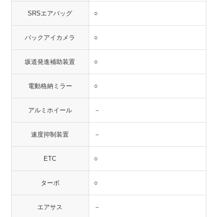
SRSエアバッグ
○
バックアイカメラ
○
坂道発進補助装置
○
電動格納ミラー
○
アルミホイール
－
速度抑制装置
－
ETC
○
ターボ
○
エアサス
－