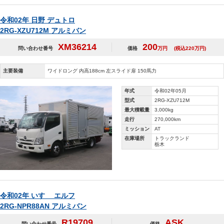
令和02年 日野 デュトロ
2RG-XZU712M アルミバン
XM36214
200
問い合わせ番号
価格
万円
(税込220万円)
主要装備
ワイドロング 内高188cm 左スライド扉 150馬力
年式
令和02年05月
型式
2RG-XZU712M
最大積載量
3,000kg
走行
270,000km
ミッション
AT
在庫場所
トラックランド
栃木
令和02年 いすゞ エルフ
2RG-NPR88AN アルミバン
R19709
ASK
問い合わせ番号
価格