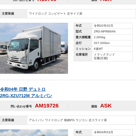
主要装備
ワイドロング コンビゲート 左サイド扉
年式
令和02年02月
型式
2RG-NPR88AN
最大積載量
2,000kg
走行
207,000km
ミッション
6速MT
在庫場所
トラックランド
近畿(京都)
令和04年 日野 デュトロ
2RG-XZU712M アルミバン
AM19726
ASK
問い合わせ番号
価格
主要装備
アルミバン ワイドロング 格納PG ラジコン 左スライド扉
年式
令和04年03月