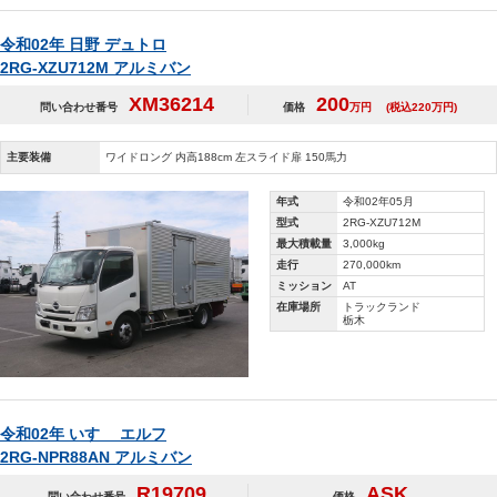
令和02年 日野 デュトロ
2RG-XZU712M アルミバン
XM36214
200
問い合わせ番号
価格
万円
(税込220万円)
主要装備
ワイドロング 内高188cm 左スライド扉 150馬力
年式
令和02年05月
型式
2RG-XZU712M
最大積載量
3,000kg
走行
270,000km
ミッション
AT
在庫場所
トラックランド
栃木
令和02年 いすゞ エルフ
2RG-NPR88AN アルミバン
R19709
ASK
問い合わせ番号
価格