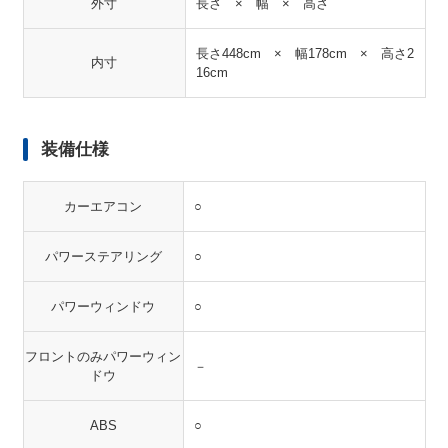
外寸
長さ × 幅 × 高さ
長さ448cm × 幅178cm × 高さ2
内寸
16cm
装備仕様
カーエアコン
○
パワーステアリング
○
パワーウィンドウ
○
フロントのみパワーウィン
－
ドウ
ABS
○