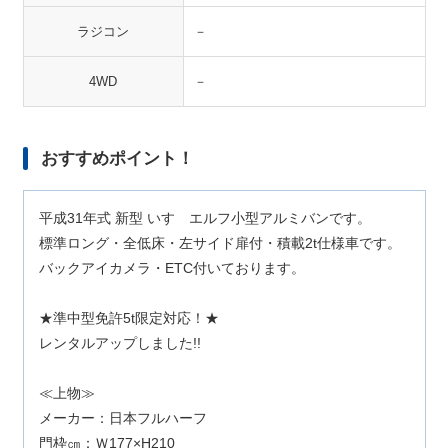
ラジコン
－
4WD
－
おすすめポイント！
平成31年式 新型 いすゞエルフ小型アルミバンです。
標準ロング・全低床・左サイド扉付・積載2t仕様車です。
バックアイカメラ・ETC付いております。
★準中型免許5t限定対応！★
レンタルアップしました!!
≪上物≫
メーカー：日本フルハーフ
門枠㎝：Ｗ177×H210