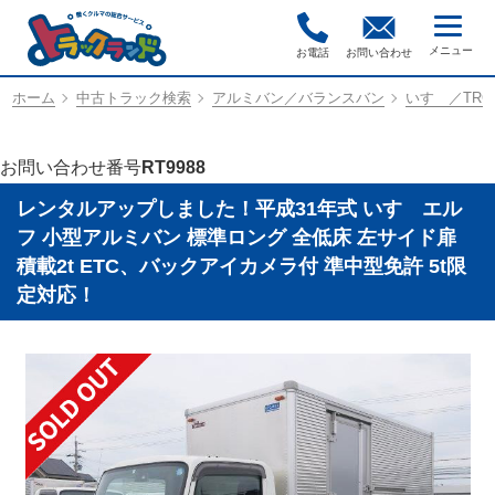
お電話
お問い合わせ
ホーム
中古トラック検索
アルミバン／バランスバン
いすゞ／TRG-
お問い合わせ番号
RT9988
レンタルアップしました！平成31年式 いすゞエル
フ 小型アルミバン 標準ロング 全低床 左サイド扉
積載2t ETC、バックアイカメラ付 準中型免許 5t限
定対応！