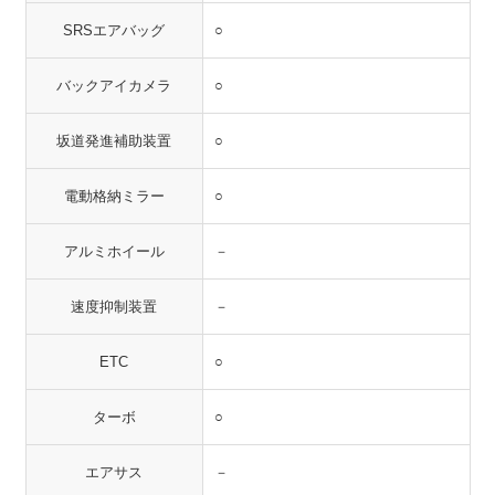
SRSエアバッグ
○
バックアイカメラ
○
坂道発進補助装置
○
電動格納ミラー
○
アルミホイール
－
速度抑制装置
－
ETC
○
ターボ
○
エアサス
－