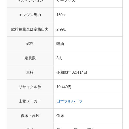
サスペンション
リーフサス
エンジン馬力
150ps
総排気量又は定格出力
2.99L
燃料
軽油
定員数
3人
車検
令和03年02月14日
リサイクル券
10,440円
上物メーカー
日本フルハーフ
低床・高床
低床