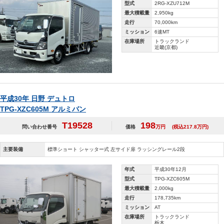
型式
2RG-XZU712M
最大積載量
2,950kg
走行
70,000km
ミッション
6速MT
在庫場所
トラックランド
近畿(京都)
平成30年 日野 デュトロ
TPG-XZC605M アルミバン
T19528
198
問い合わせ番号
価格
万円
(税込217.8万円)
主要装備
標準ショート シャッター式 左サイド扉 ラッシングレール2段
年式
平成30年12月
型式
TPG-XZC605M
最大積載量
2,000kg
走行
178,735km
ミッション
AT
在庫場所
トラックランド
栃木