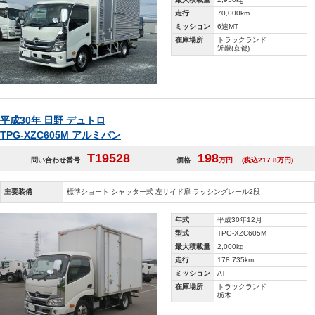
走行
70,000km
ミッション
6速MT
在庫場所
トラックランド
近畿(京都)
平成30年 日野 デュトロ
TPG-XZC605M アルミバン
T19528
198
問い合わせ番号
価格
万円
(税込217.8万円)
主要装備
標準ショート シャッター式 左サイド扉 ラッシングレール2段
年式
平成30年12月
型式
TPG-XZC605M
最大積載量
2,000kg
走行
178,735km
ミッション
AT
在庫場所
トラックランド
栃木