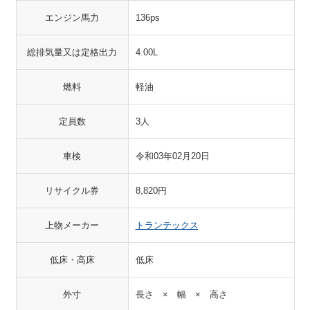
エンジン馬力
136ps
総排気量又は定格出力
4.00L
燃料
軽油
定員数
3人
車検
令和03年02月20日
リサイクル券
8,820円
上物メーカー
トランテックス
低床・高床
低床
外寸
長さ × 幅 × 高さ