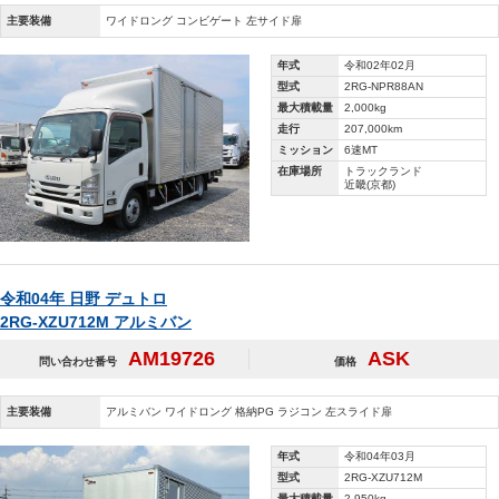
主要装備
ワイドロング コンビゲート 左サイド扉
年式
令和02年02月
型式
2RG-NPR88AN
最大積載量
2,000kg
走行
207,000km
ミッション
6速MT
在庫場所
トラックランド
近畿(京都)
令和04年 日野 デュトロ
2RG-XZU712M アルミバン
AM19726
ASK
問い合わせ番号
価格
主要装備
アルミバン ワイドロング 格納PG ラジコン 左スライド扉
年式
令和04年03月
型式
2RG-XZU712M
最大積載量
2,950kg