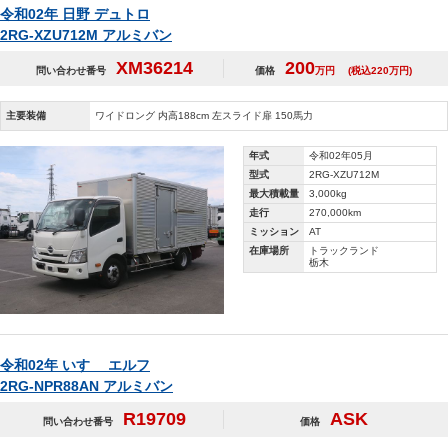
令和02年 日野 デュトロ
2RG-XZU712M アルミバン
XM36214
200
問い合わせ番号
価格
万円
(税込220万円)
主要装備
ワイドロング 内高188cm 左スライド扉 150馬力
年式
令和02年05月
型式
2RG-XZU712M
最大積載量
3,000kg
走行
270,000km
ミッション
AT
在庫場所
トラックランド
栃木
令和02年 いすゞ エルフ
2RG-NPR88AN アルミバン
R19709
ASK
問い合わせ番号
価格