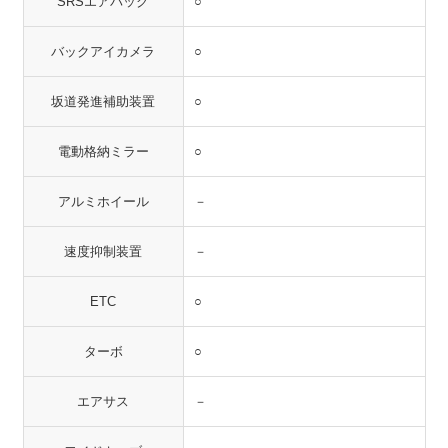
SRSエアバッグ
○
バックアイカメラ
○
坂道発進補助装置
○
電動格納ミラー
○
アルミホイール
－
速度抑制装置
－
ETC
○
ターボ
○
エアサス
－