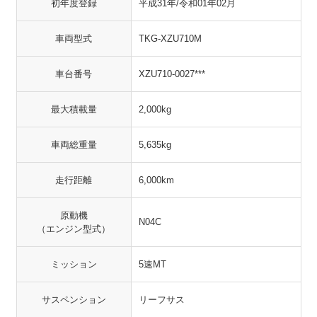
初年度登録
平成31年/令和01年02月
車両型式
TKG-XZU710M
車台番号
XZU710-0027***
最大積載量
2,000kg
車両総重量
5,635kg
走行距離
6,000km
原動機
N04C
（エンジン型式）
ミッション
5速MT
サスペンション
リーフサス