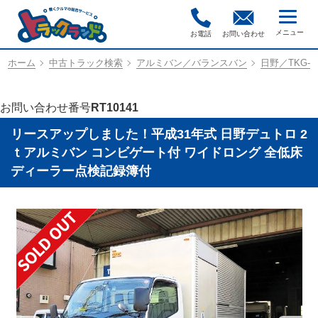
お電話
お問い合わせ
ホーム
中古トラック検索
アルミバン／バランスバン
日野／TKG-X
お問い合わせ番号
RT10141
リースアップしました！平成31年式 日野デュトロ 2
ｔアルミバン コンビゲート付 ワイドロング 全低床
ディーラー点検記録簿付