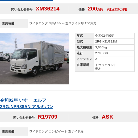
XM36214
200
問い合わせ番号
価格
万円
(税込220万円)
主要装備
ワイドロング 内高188cm 左スライド扉 150馬力
年式
令和02年05月
型式
2RG-XZU712M
最大積載量
3,000kg
走行
270,000km
ミッション
AT
在庫場所
トラックランド
栃木
令和02年 いすゞ エルフ
2RG-NPR88AN アルミバン
R19709
ASK
問い合わせ番号
価格
主要装備
ワイドロング コンビゲート 左サイド扉