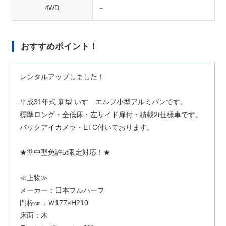
4WD
－
おすすめポイント！
レンタルアップしました！
平成31年式 新型 いすゞエルフ小型アルミバンです。
標準ロング・全低床・左サイド扉付・積載2t仕様車です。
バックアイカメラ・ETC付いております。
★準中型免許5t限定対応！★
≪上物≫
メーカー：日本フルハーフ
門枠㎝：Ｗ177×H210
床面：木