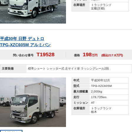
在庫場所
トラックランド
近畿(京都)
平成30年 日野 デュトロ
TPG-XZC605M アルミバン
T19528
198
問い合わせ番号
価格
万円
(税込217.8万円)
主要装備
標準ショート シャッター式 左サイド扉 ラッシングレール2段
年式
平成30年12月
型式
TPG-XZC605M
最大積載量
2,000kg
走行
178,735km
ミッション
AT
在庫場所
トラックランド
栃木