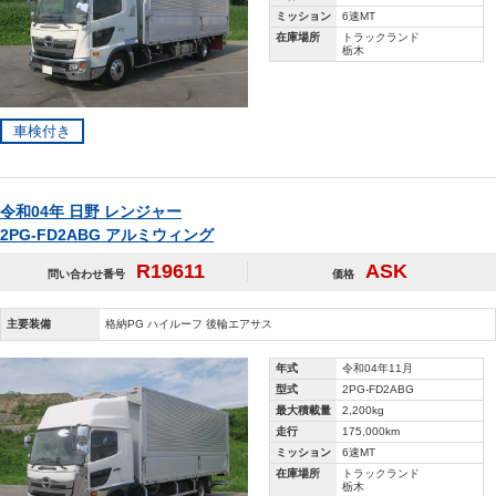
ミッション
6速MT
在庫場所
トラックランド
栃木
車検付き
令和04年 日野 レンジャー
2PG-FD2ABG アルミウィング
R19611
ASK
問い合わせ番号
価格
主要装備
格納PG ハイルーフ 後輪エアサス
年式
令和04年11月
型式
2PG-FD2ABG
最大積載量
2,200kg
走行
175,000km
ミッション
6速MT
在庫場所
トラックランド
栃木