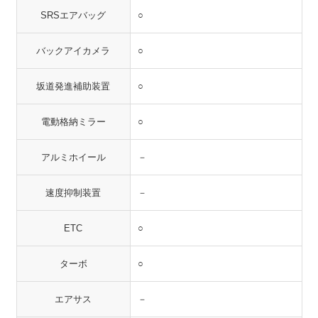
SRSエアバッグ
○
バックアイカメラ
○
坂道発進補助装置
○
電動格納ミラー
○
アルミホイール
－
速度抑制装置
－
ETC
○
ターボ
○
エアサス
－