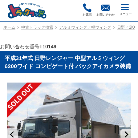
お電話
お問い合わせ
ホーム
中古トラック検索
アルミウィング／幌ウィング
日野／2KG-
お問い合わせ番号
T10149
平成31年式 日野レンジャー 中型アルミウィング
6200ワイド コンビゲート付 バックアイカメラ装備