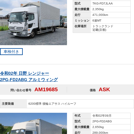
型式
TKG-FD7JLAA
最大積載量
2,350kg
走行
471,000km
ミッション
6速MT
在庫場所
トラックランド
近畿(京都)
車検付き
令和02年 日野 レンジャー
2PG-FD2ABG アルミウィング
AM19685
ASK
問い合わせ番号
価格
主要装備
6200標準 後輪エアサス ハイルーフ
年式
令和02年09月
型式
2PG-FD2ABG
最大積載量
2,650kg
走行
289,000km