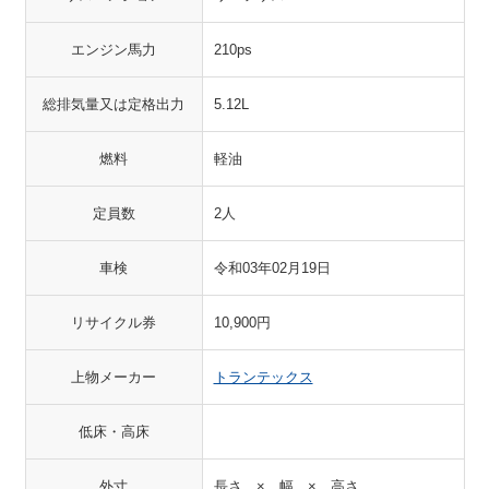
エンジン馬力
210ps
総排気量又は定格出力
5.12L
燃料
軽油
定員数
2人
車検
令和03年02月19日
リサイクル券
10,900円
上物メーカー
トランテックス
低床・高床
外寸
長さ × 幅 × 高さ