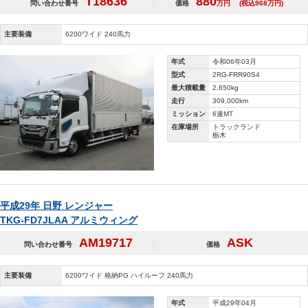
T18636
880
問い合わせ番号
価格
万円
(税込968万円)
主要装備
6200ワイド 240馬力
年式
令和06年03月
型式
2RG-FRR90S4
最大積載量
2,650kg
走行
309,000km
ミッション
6速MT
在庫場所
トラックランド
栃木
平成29年 日野 レンジャー
TKG-FD7JLAA アルミウィング
AM19717
ASK
問い合わせ番号
価格
主要装備
6200ワイド 格納PG ハイルーフ 240馬力
年式
平成29年04月