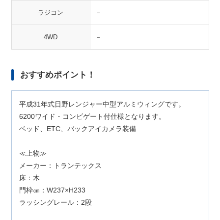
ラジコン
－
4WD
－
おすすめポイント！
平成31年式日野レンジャー中型アルミウィングです。
6200ワイド・コンビゲート付仕様となります。
ベッド、ETC、バックアイカメラ装備
≪上物≫
メーカー：トランテックス
床：木
門枠㎝：W237×H233
ラッシングレール：2段