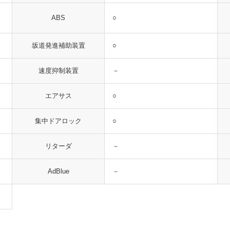
○
ABS
○
坂道発進補助装置
－
速度抑制装置
○
エアサス
○
集中ドアロック
－
リターダ
－
AdBlue