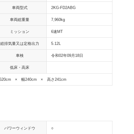
車両型式
2KG-FD2ABG
車両総重量
7,960kg
ミッション
6速MT
総排気量又は定格出力
5.12L
車検
令和02年09月18日
低床・高床
620cm × 幅240cm × 高さ241cm
○
パワーウィンドウ