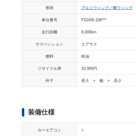
形状
アルミウィング／幌ウィング
車台番号
FD2AB-106***
走行距離
8,000km
サスペンション
エアサス
燃料
軽油
リサイクル券
10,900円
外寸
長さ × 幅 × 高さ
装備仕様
○
カーエアコン