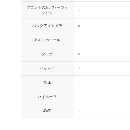
フロントのみパワーウィ
－
ンドウ
○
バックアイカメラ
－
アルミホイール
○
ターボ
○
ベッド付
－
低床
－
ハイルーフ
－
4WD