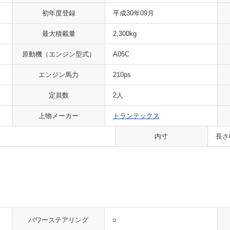
初年度登録
平成30年09月
最大積載量
2,300kg
原動機
（エンジン型式）
A05C
エンジン馬力
210ps
定員数
2人
上物メーカー
トランテックス
内寸
長さ
○
パワーステアリング