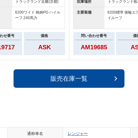
トラックランド
近畿(京都)
在庫場所
トラックランド
栃
6200ワイド 格納PG ハイル
主要装備
6200標準 後輪エ
ーフ 240馬力
イルーフ
わせ番号
価格
問い合わせ番号
価
9717
ASK
AM19685
A
販売在庫一覧
通称車名
レンジャー