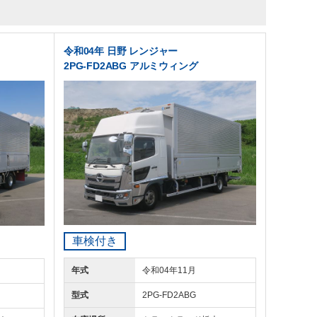
令和04年 日野 レンジャー
2PG-FD2ABG アルミウィング
車検付き
年式
令和04年11月
型式
2PG-FD2ABG