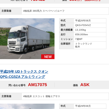
主要装備
4軸低床 380馬力 スーパーハイルーフ
年式
平成26年08月
型式
QKG-FS54VZ
最大積載量
13,100kg
走行
659,000km
ミッション
7速MT
在庫場所
トラックランド
栃木
NEW
平成29年 UDトラックス クオン
QPG-CG5ZA アルミウィング
AM17075
ASK
問い合わせ番号
価格
主要装備
4軸低床 エスコット 後輪エアサス
年式
平成29年08月