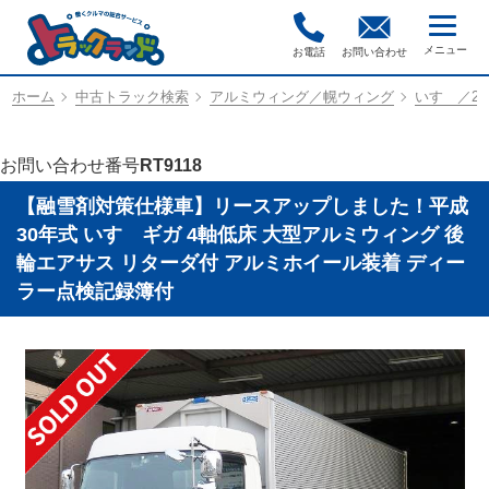
お電話
お問い合わせ
ホーム
中古トラック検索
アルミウィング／幌ウィング
いすゞ／2PG
お問い合わせ番号
RT9118
【融雪剤対策仕様車】リースアップしました！平成
30年式 いすゞギガ 4軸低床 大型アルミウィング 後
輪エアサス リターダ付 アルミホイール装着 ディー
ラー点検記録簿付