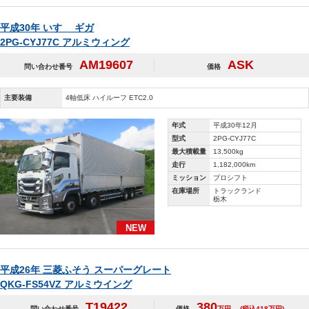
平成30年 いすゞ ギガ
2PG-CYJ77C アルミウィング
AM19607
ASK
問い合わせ番号
価格
主要装備
4軸低床 ハイルーフ ETC2.0
年式
平成30年12月
型式
2PG-CYJ77C
最大積載量
13,500kg
走行
1,182,000km
ミッション
プロシフト
在庫場所
トラックランド
栃木
NEW
平成26年 三菱ふそう スーパーグレート
QKG-FS54VZ アルミウイング
T19422
380
問い合わせ番号
価格
万円
(税込418万円)