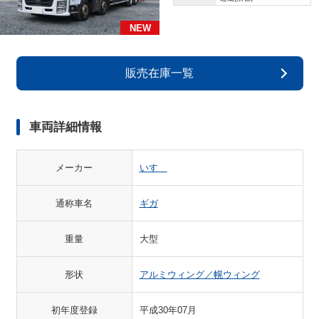
NEW
販売在庫一覧
車両詳細情報
メーカー
いすゞ
通称車名
ギガ
重量
大型
形状
アルミウィング／幌ウィング
初年度登録
平成30年07月