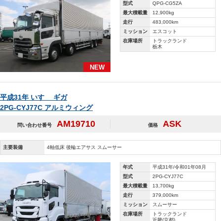
型式
QPG-CG5ZA
最大積載量
12,900kg
走行
483,000km
ミッション
エスコット
在庫場所
トラックランド
栃木
NEW
平成31年 いすゞ ギガ
2PG-CYJ77C アルミウィング
AM19710
ASK
問い合わせ番号
価格
主要装備
4軸低床 後輪エアサス スムーサー
年式
平成31年/令和01年08月
型式
2PG-CYJ77C
最大積載量
13,700kg
走行
379,000km
ミッション
スムーサー
在庫場所
トラックランド
近畿(京都)