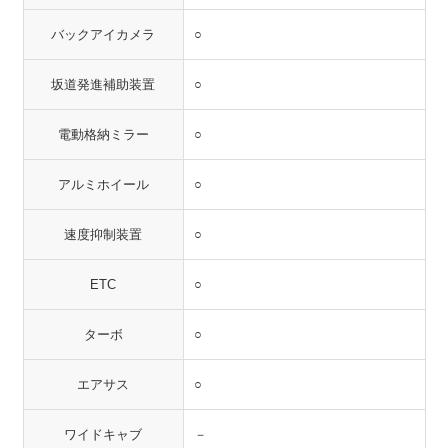
バックアイカメラ
○
坂道発進補助装置
○
電動格納ミラー
○
アルミホイール
○
速度抑制装置
○
ETC
○
ターボ
○
エアサス
○
ワイドキャブ
－