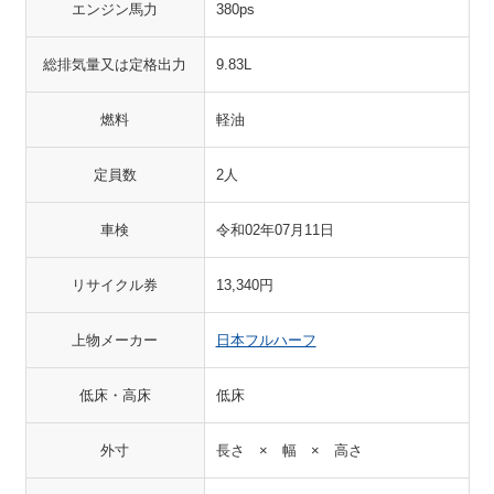
エンジン馬力
380ps
総排気量又は定格出力
9.83L
燃料
軽油
定員数
2人
車検
令和02年07月11日
リサイクル券
13,340円
上物メーカー
日本フルハーフ
低床・高床
低床
外寸
長さ × 幅 × 高さ