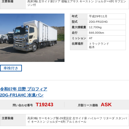
主要装備
高床3軸 左サイド扉2ドア 後輪エアサス キーストン ジョルダー4列 サブエン
ジン付
年式
平成29年11月
型式
2DG-FR1EHG
最大積載量
12,700kg
走行
846,000km
ミッション
AT
在庫場所
トラックランド
栃木
車検付き
令和07年 日野 プロフィア
2DG-FR1AHC 冷凍バン
T19243
ASK
問い合わせ番号
月額リース価格
主要装備
高床3軸 サーモキング製-29度設定 左サイド扉 ハイルーフ リターダ スタンバ
イ キーストン ジョルダー4列 アルミホイール