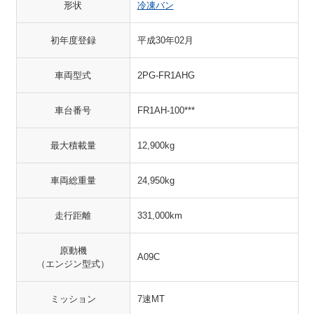
形状
冷凍バン
初年度登録
平成30年02月
車両型式
2PG-FR1AHG
車台番号
FR1AH-100***
最大積載量
12,900kg
車両総重量
24,950kg
走行距離
331,000km
原動機
A09C
（エンジン型式）
ミッション
7速MT