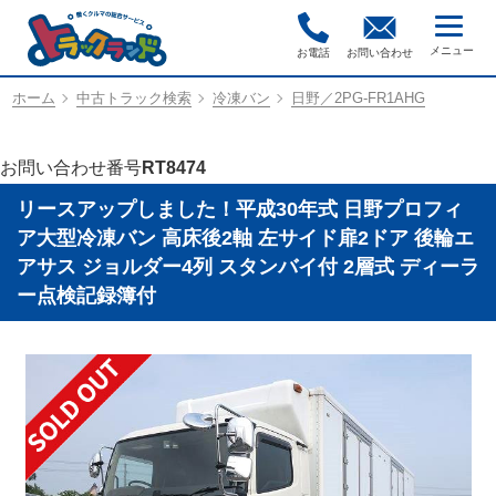
お電話
お問い合わせ
ホーム
中古トラック検索
冷凍バン
日野／2PG-FR1AHG
お問い合わせ番号
RT8474
リースアップしました！平成30年式 日野プロフィ
ア大型冷凍バン 高床後2軸 左サイド扉2ドア 後輪エ
アサス ジョルダー4列 スタンバイ付 2層式 ディーラ
ー点検記録簿付