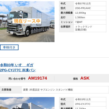
年式
令和07年12月
型式
2DG-FR1AHC
最大積載量
12,900kg
走行
1,580km
ミッション
7速MT
在庫場所
トラックランド
近畿(京都)
車検付き
令和03年 いすゞ ギガ
2PG-CYJ77C 冷凍バン
AM19174
ASK
問い合わせ番号
価格
主要装備
菱重 ‐35度設定 サブエンジン スタンバイ機能
年式
令和03年11月
型式
2PG-CYJ77C
最大積載量
12,700kg