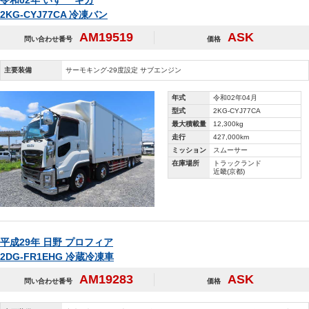
令和02年 いすゞ ギガ
2KG-CYJ77CA 冷凍バン
AM19519
ASK
問い合わせ番号
価格
主要装備
サーモキング‐29度設定 サブエンジン
年式
令和02年04月
型式
2KG-CYJ77CA
最大積載量
12,300kg
走行
427,000km
ミッション
スムーサー
在庫場所
トラックランド
近畿(京都)
平成29年 日野 プロフィア
2DG-FR1EHG 冷蔵冷凍車
AM19283
ASK
問い合わせ番号
価格