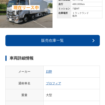
走行
480,000km
ミッション
7速MT
在庫場所
トラックランド
栃木
販売在庫一覧
車両詳細情報
メーカー
日野
通称車名
プロフィア
重量
大型