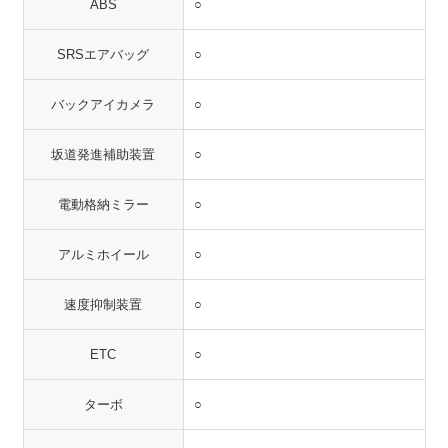
ABS
○
SRSエアバッグ
○
バックアイカメラ
○
坂道発進補助装置
○
電動格納ミラー
○
アルミホイール
○
速度抑制装置
○
ETC
○
ターボ
○