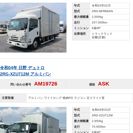
年式
令和02年02月
型式
2RG-NPR88AN
最大積載量
2,000kg
走行
207,000km
ミッション
6速MT
在庫場所
トラックランド
近畿(京都)
令和04年 日野 デュトロ
2RG-XZU712M アルミバン
AM19726
ASK
問い合わせ番号
価格
主要装備
アルミバン ワイドロング 格納PG ラジコン 左スライド扉
年式
令和04年03月
型式
2RG-XZU712M
最大積載量
2,950kg
走行
70,000km
ミッション
6速MT