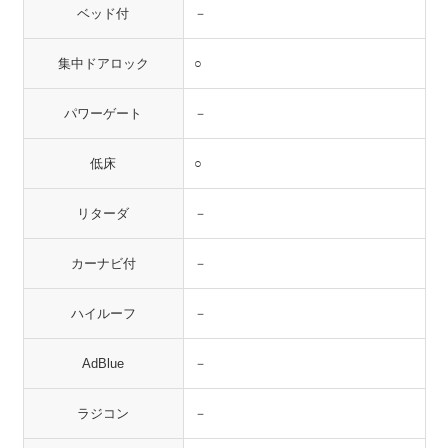
ベッド付
－
集中ドアロック
○
パワーゲート
－
低床
○
リターダ
－
カーナビ付
－
ハイルーフ
－
AdBlue
－
ラジコン
－