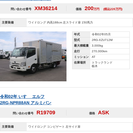
XM36214
200
問い合わせ番号
価格
万円
(税込220万円)
主要装備
ワイドロング 内高188cm 左スライド扉 150馬力
年式
令和02年05月
型式
2RG-XZU712M
最大積載量
3,000kg
走行
270,000km
ミッション
AT
在庫場所
トラックランド
栃木
令和02年 いすゞ エルフ
2RG-NPR88AN アルミバン
R19709
ASK
問い合わせ番号
価格
主要装備
ワイドロング コンビゲート 左サイド扉