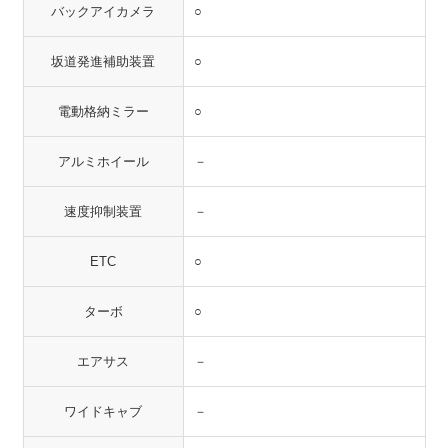
バックアイカメラ
○
坂道発進補助装置
○
電動格納ミラー
○
アルミホイール
－
速度抑制装置
－
ETC
○
ターボ
○
エアサス
－
ワイドキャブ
－