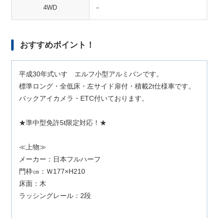
4WD
－
おすすめポイント！
平成30年式いすゞエルフ小型アルミバンです。
標準ロング・全低床・左サイド扉付・積載2t仕様車です。
バックアイカメラ・ETC付いております。
★準中型免許5t限定対応！★
≪上物≫
メーカー：日本フルハーフ
門枠㎝：Ｗ177×H210
床面：木
ラッシングレール：2段