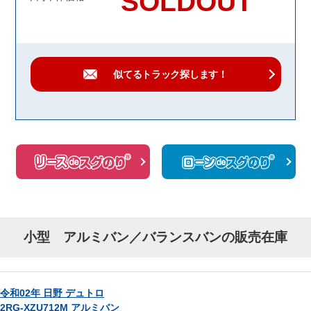
SOLDOUT
似てるトラック
探します！
小型 アルミバン／バランスバンの販売在庫
令和02年 日野 デュトロ
2RG-XZU712M アルミバン