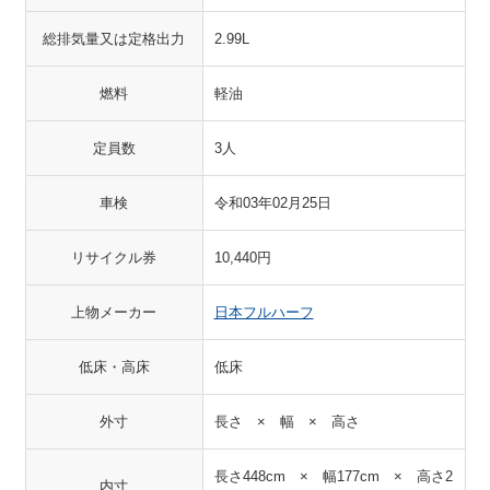
総排気量又は定格出力
2.99L
燃料
軽油
定員数
3人
車検
令和03年02月25日
リサイクル券
10,440円
上物メーカー
日本フルハーフ
低床・高床
低床
外寸
長さ × 幅 × 高さ
長さ448cm × 幅177cm × 高さ2
内寸