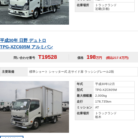
在庫場所
トラックランド
近畿(京都)
平成30年 日野 デュトロ
TPG-XZC605M アルミバン
T19528
198
問い合わせ番号
価格
万円
(税込217.8万円)
主要装備
標準ショート シャッター式 左サイド扉 ラッシングレール2段
年式
平成30年12月
型式
TPG-XZC605M
最大積載量
2,000kg
走行
178,735km
ミッション
AT
在庫場所
トラックランド
栃木