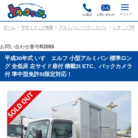
お電話
お問い合わせ
ホーム
中古トラック検索
アルミバン／バランスバン
いすゞ／TRG-
お問い合わせ番号
R2055
平成30年式 いすゞエルフ 小型アルミバン 標準ロン
グ 全低床 左サイド扉付 積載2t ETC、バックカメラ
付 準中型免許5t限定対応！