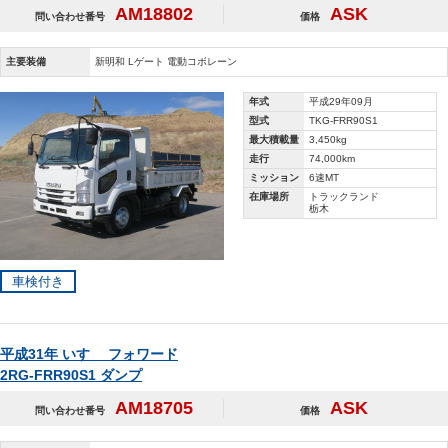
AM18802
ASK
問い合わせ番号
価格
主要装備
新明和 Lゲート 電動コボレーン
年式
平成29年09月
型式
TKG-FRR90S1
最大積載量
3,450kg
走行
74,000km
ミッション
6速MT
在庫場所
トラックランド
栃木
車検付き
平成31年 いすゞ フォワード
2RG-FRR90S1 ダンプ
AM18705
ASK
問い合わせ番号
価格