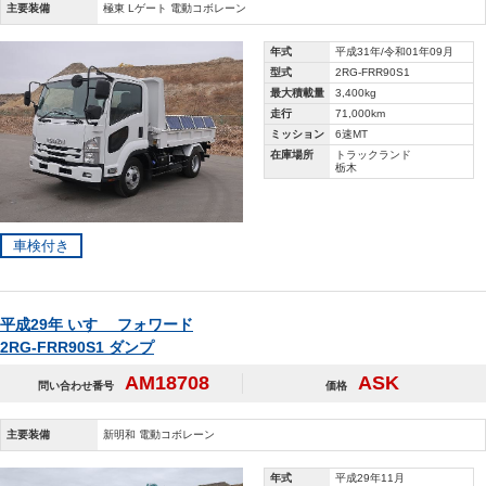
主要装備
極東 Lゲート 電動コボレーン
年式
平成31年/令和01年09月
型式
2RG-FRR90S1
最大積載量
3,400kg
走行
71,000km
ミッション
6速MT
在庫場所
トラックランド
栃木
車検付き
平成29年 いすゞ フォワード
2RG-FRR90S1 ダンプ
AM18708
ASK
問い合わせ番号
価格
主要装備
新明和 電動コボレーン
年式
平成29年11月