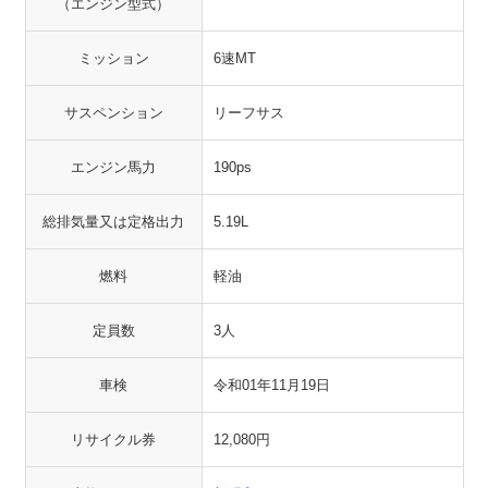
（エンジン型式）
ミッション
6速MT
サスペンション
リーフサス
エンジン馬力
190ps
総排気量又は定格出力
5.19L
燃料
軽油
定員数
3人
車検
令和01年11月19日
リサイクル券
12,080円