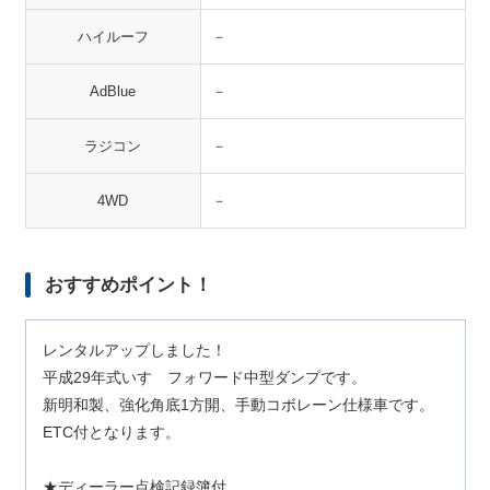
ハイルーフ
－
AdBlue
－
ラジコン
－
4WD
－
おすすめポイント！
レンタルアップしました！
平成29年式いすゞフォワード中型ダンプです。
新明和製、強化角底1方開、手動コボレーン仕様車です。
ETC付となります。
★ディーラー点検記録簿付