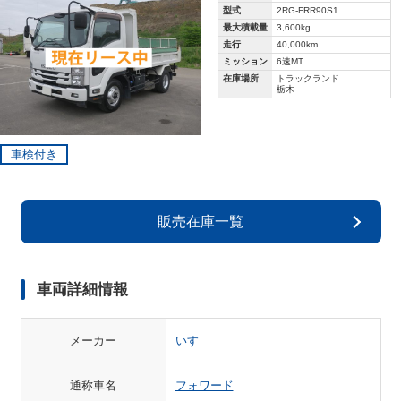
型式
2RG-FRR90S1
最大積載量
3,600kg
走行
40,000km
ミッション
6速MT
在庫場所
トラックランド
栃木
車検付き
販売在庫一覧
車両詳細情報
メーカー
いすゞ
通称車名
フォワード