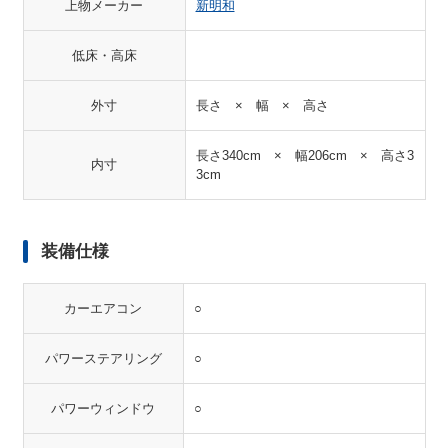
上物メーカー
新明和
低床・高床
外寸
長さ × 幅 × 高さ
長さ340cm × 幅206cm × 高さ3
内寸
3cm
装備仕様
カーエアコン
○
パワーステアリング
○
パワーウィンドウ
○