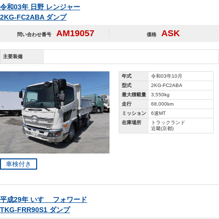
令和03年 日野 レンジャー
2KG-FC2ABA ダンプ
AM19057
ASK
問い合わせ番号
価格
主要装備
年式
令和03年10月
型式
2KG-FC2ABA
最大積載量
3,550kg
走行
68,000km
ミッション
6速MT
在庫場所
トラックランド
近畿(京都)
車検付き
平成29年 いすゞ フォワード
TKG-FRR90S1 ダンプ