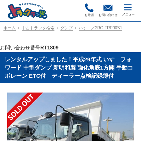
お電話
お問い合わせ
ホーム
中古トラック検索
ダンプ
いすゞ／2RG-FRR90S1
お問い合わせ番号
RT1809
レンタルアップしました！平成29年式 いすゞフォ
ワード 中型ダンプ 新明和製 強化角底1方開 手動コ
ボレーン ETC付 ディーラー点検記録簿付