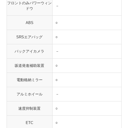
フロントのみパワーウィン
－
ドウ
ABS
○
SRSエアバッグ
○
バックアイカメラ
－
坂道発進補助装置
○
電動格納ミラー
○
アルミホイール
－
速度抑制装置
○
ETC
○