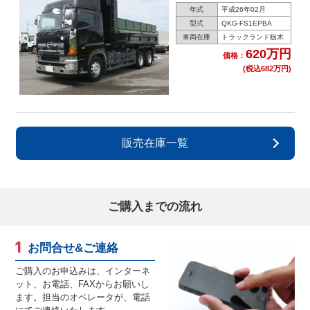
年式
平成26年02月
型式
QKG-FS1EPBA
車両在庫
トラックランド栃木
620万円
価格：
(税込682万円)
販売在庫一覧
ご購入までの流れ
お問合せ&ご連絡
ご購入のお申込みは、インターネ
ット、お電話、FAXからお願いし
ます。担当のオペレータが、電話