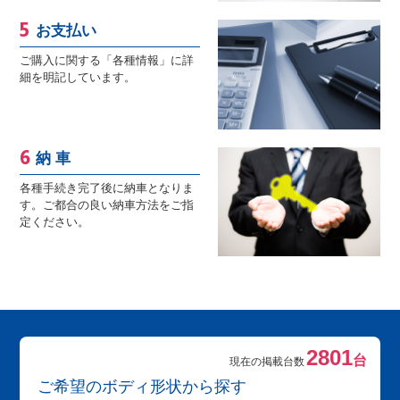
お支払い
ご購入に関する「各種情報」に詳
細を明記しています。
納 車
各種手続き完了後に納車となりま
す。ご都合の良い納車方法をご指
定ください。
2801
台
現在の掲載台数
ご希望のボディ形状から探す