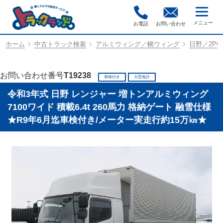
お電話
お問い合わせ
ホーム
中古トラック検索
アルミウィング／幌ウィング
日野／2PG-
お問い合わせ番号
T19238
車検付き
大型免許
令和3年式 日野 レンジャー 増トンアルミウィング
7100ワイド 積載6.4t 260馬力 格納ゲート 融雪仕様
★R9年6月迄車検付き/メーター実走行約15万㎞★