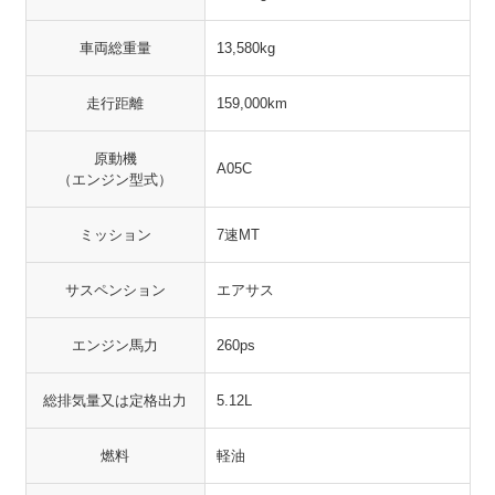
車両総重量
13,580kg
走行距離
159,000km
原動機
A05C
（エンジン型式）
ミッション
7速MT
サスペンション
エアサス
エンジン馬力
260ps
総排気量又は定格出力
5.12L
燃料
軽油