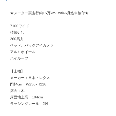
★メーター実走行約15万km/R9年6月迄車検付★
7100ワイド
積載6.4t
260馬力
ベッド、バックアイカメラ
アルミホイール
ハイルーフ
【上物】
メーカー：日本トレクス
門枠cm：W236×H226
床面：木
床面地上高：104cm
ラッシングレール：2段