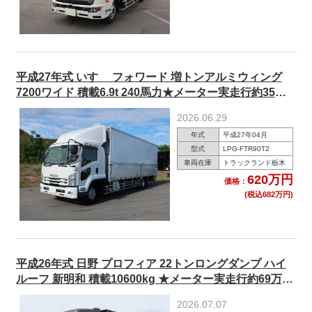
平成27年式 いすゞ フォワード 増トンアルミウィング
7200ワイド 積載6.9t 240馬力★メーター実走行約35万
km/R9年5月迄車検付★
2026.06.29
年式
平成27年04月
型式
LPG-FTR90T2
車両在庫
トラックランド栃木
620万円
価格：
(税込682万円)
平成26年式 日野 プロフィア 22トンロングダンプ ハイ
ルーフ 新明和 積載10600kg ★メーター実走行約69万
㎞/R9年3月迄車検付！★
2026.07.07