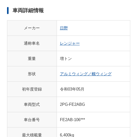
車両詳細情報
メーカー
日野
通称車名
レンジャー
重量
増トン
形状
アルミウィング／幌ウィング
初年度登録
令和03年05月
車両型式
2PG-FE2ABG
車台番号
FE2AB-106***
最大積載量
6,400kg