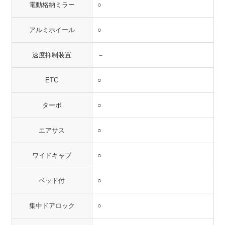
電動格納ミラー
○
アルミホイール
○
速度抑制装置
－
ETC
○
ターボ
○
エアサス
○
ワイドキャブ
○
ベッド付
○
集中ドアロック
○