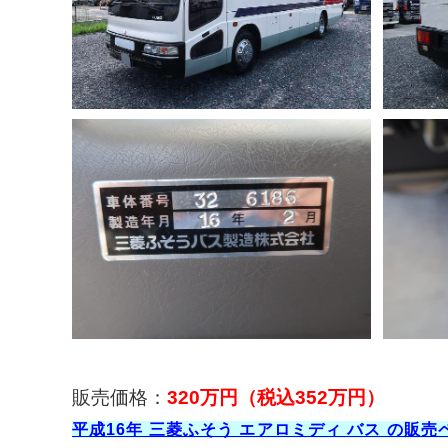
販売価格：
320万円
（税込352万円）
平成16年 三菱ふそう エアロミディ バス の販