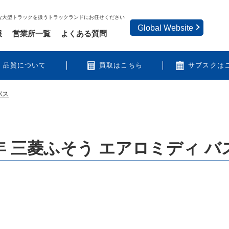
な大型トラックを扱うトラックランドにお任せください
Global Website
報
営業所一覧
よくある質問
品質について
買取はこちら
サブスクは
バス
年 三菱ふそう エアロミディ バ