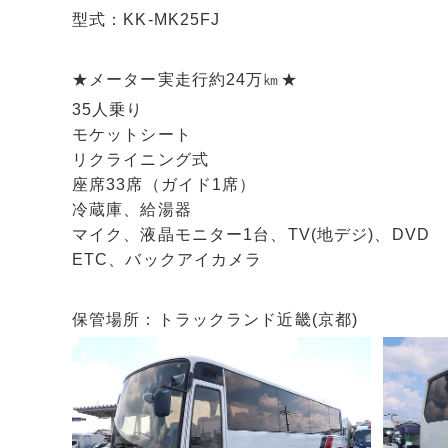
型式：KK-MK25FJ
★メーター実走行約24万㎞★
35人乗り
モケットシート
リクライニング式
座席33席（ガイド1席）
冷蔵庫、給湯器
マイク、液晶モニター1台、TV(地デジ)、DVD
ETC、バックアイカメラ
保管場所：トラックランド近畿(京都)