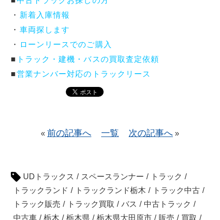
■
中古トラックお探しの方
・
新着入庫情報
・
車両探します
・
ローンリースでのご購入
■
トラック・建機・バスの買取査定依頼
■
営業ナンバー対応のトラックリース
前の記事へ
一覧
次の記事へ
«
»
UDトラックス
/
スペースランナー
/
トラック
/
トラックランド
/
トラックランド栃木
/
トラック中古
/
トラック販売
/
トラック買取
/
バス
/
中古トラック
/
中古車
/
栃木
/
栃木県
/
栃木県大田原市
/
販売
/
買取
/