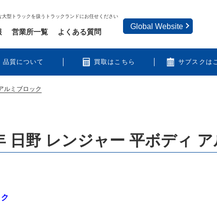
な大型トラックを扱うトラックランドにお任せください
Global Website
報
営業所一覧
よくある質問
品質について
買取はこちら
サブスクは
 アルミブロック
年 日野 レンジャー 平ボディ 
ック