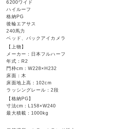
6200ワイド
ハイルーフ
格納PG
後輪エアサス
240馬力
ベッド、バックアイカメラ
【上物】
メーカー：日本フルハーフ
年式：R2
門枠cm：W228×H232
床面：木
床面地上高：102cm
ラッシングレール：2段
【格納PG】
寸法cm：L158×W240
最大積載：1000kg