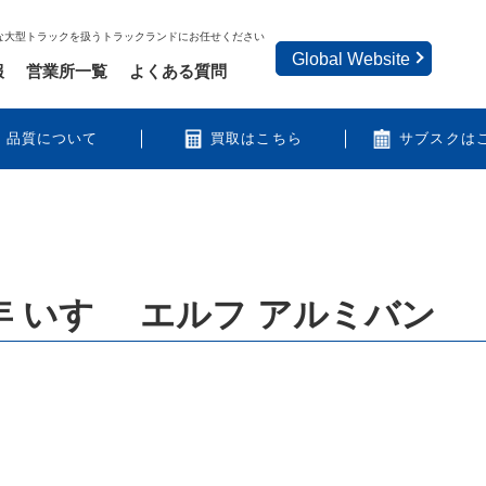
な大型トラックを扱うトラックランドにお任せください
Global Website
報
営業所一覧
よくある質問
品質について
買取はこちら
サブスクは
 いすゞ エルフ アルミバン