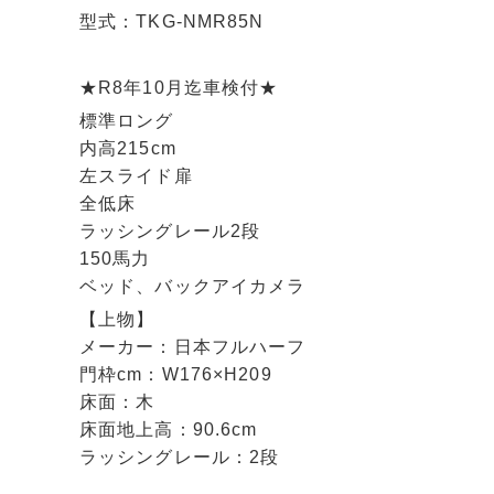
型式：TKG-NMR85N
★R8年10月迄車検付★
標準ロング
内高215cm
左スライド扉
全低床
ラッシングレール2段
150馬力
ベッド、バックアイカメラ
【上物】
メーカー：日本フルハーフ
門枠cm：W176×H209
床面：木
床面地上高：90.6cm
ラッシングレール：2段