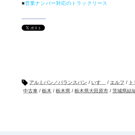
■
営業ナンバー対応のトラックリース
アルミバン／バランスバン
/
いすゞ
/
エルフ
/
ト
中古車
/
栃木
/
栃木県
/
栃木県大田原市
/
茨城県結