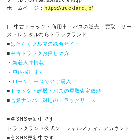
メール：contact@truckland.jp
ホームページ：
https://truckland.jp/
| 中古トラック・商用車・バスの販売・買取・リー
ス・レンタルならトラックランド
■
はたらくクルマの総合サイト
■
中古トラックお探しの方
・
新着入庫情報
・
車両探します
・
ローンリースでのご購入
■
トラック・建機・バスの買取査定依頼
■
営業ナンバー対応のトラックリース
■各SNS更新中です！
トラックランド公式ソーシャルメディアアカウント
■各SNS更新中です！