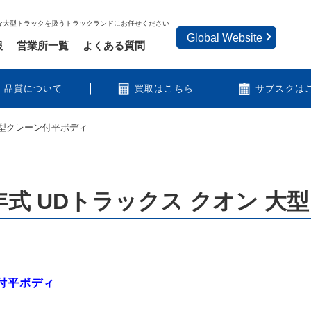
な大型トラックを扱うトラックランドにお任せください
Global Website
報
営業所一覧
よくある質問
品質について
買取はこちら
サブスクは
大型クレーン付平ボディ
年式 UDトラックス クオン 大
ン付平ボディ