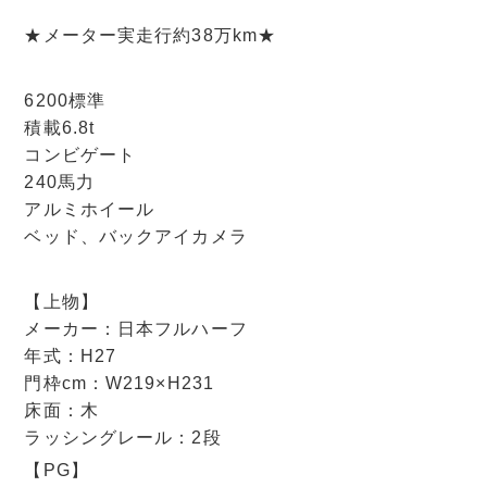
★メーター実走行約38万km★
6200標準
積載6.8t
コンビゲート
240馬力
アルミホイール
ベッド、バックアイカメラ
【上物】
メーカー：日本フルハーフ
年式：H27
門枠cm：W219×H231
床面：木
ラッシングレール：2段
【PG】