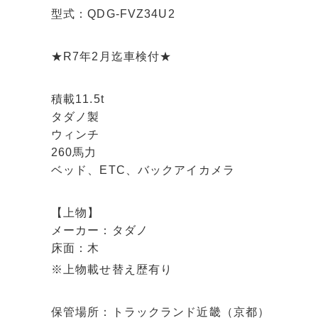
型式：QDG-FVZ34U2
★R7年2月迄車検付★
積載11.5t
タダノ製
ウィンチ
260馬力
ベッド、ETC、バックアイカメラ
【上物】
メーカー：タダノ
床面：木
※上物載せ替え歴有り
保管場所：トラックランド近畿（京都）