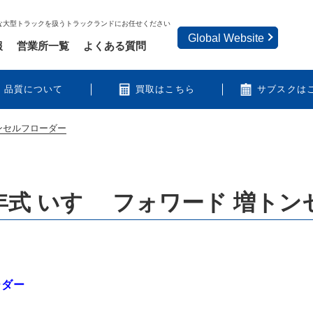
な大型トラックを扱うトラックランドにお任せください
Global Website
報
営業所一覧
よくある質問
品質について
買取はこちら
サブスクは
ンセルフローダー
年式 いすゞ フォワード 増ト
ーダー