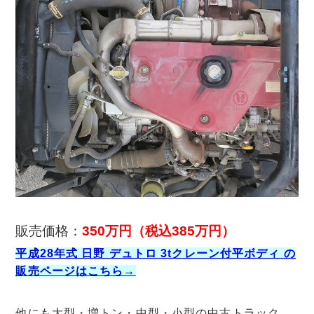
販売価格：
350万円（税込385
万円）
平成28年式 日野 デュトロ 3tクレーン付平ボディ の
販売ページはこちら→
他にも大型・増トン・中型・小型の中古トラック、