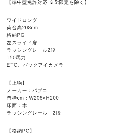
【準中型免許対応 ※5t限定を除く】
ワイドロング
荷台高208cm
格納PG
左スライド扉
ラッシングレール2段
150馬力
ETC、バックアイカメラ
【上物】
メーカー：パブコ
門枠cm：W208×H200
床面：木
ラッシングレール：2段
【格納PG】