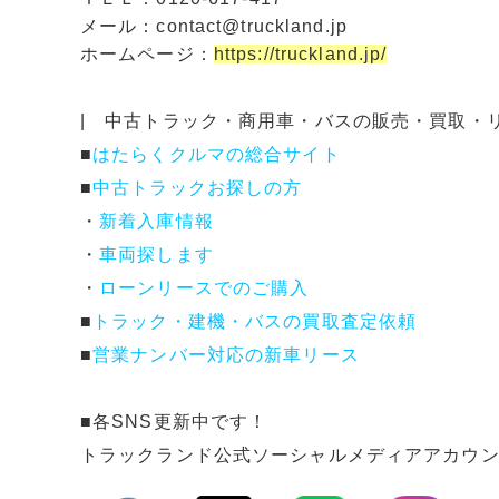
メール：contact@truckland.jp
ホームページ：
https://truckland.jp/
| 中古トラック・商用車・バスの販売・買取・
■
はたらくクルマの総合サイト
■
中古トラックお探しの方
・
新着入庫情報
・
車両探します
・
ローンリースでのご購入
■
トラック・建機・バスの買取査定依頼
■
営業ナンバー対応の新車リース
■各SNS更新中です！
トラックランド公式ソーシャルメディアアカウ