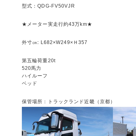
型式：QDG-FV50VJR
★メーター実走行約43万km★
外寸㎝: L682×W249×Ｈ357
第五輪荷重20t
520馬力
ハイルーフ
ベッド
保管場所：トラックランド近畿（京都）