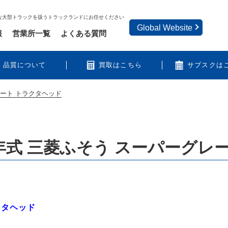
な大型トラックを扱うトラックランドにお任せください
Global Website
報
営業所一覧
よくある質問
品質について
買取はこちら
サブスクは
レート トラクタヘッド
年式 三菱ふそう スーパーグレ
クタヘッド