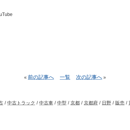
uTube
前の記事へ
一覧
次の記事へ
«
»
古
/
中古トラック
/
中古車
/
中型
/
京都
/
京都府
/
日野
/
販売
/