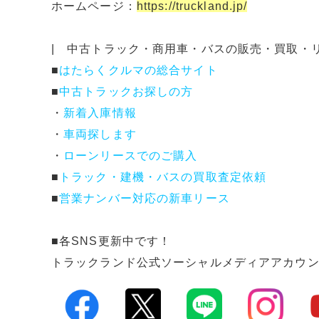
ホームページ：
https://truckland.jp/
| 中古トラック・商用車・バスの販売・買取・
■
はたらくクルマの総合サイト
■
中古トラックお探しの方
・
新着入庫情報
・
車両探します
・
ローンリースでのご購入
■
トラック・建機・バスの買取査定依頼
■
営業ナンバー対応の新車リース
■各SNS更新中です！
トラックランド公式ソーシャルメディアアカウ