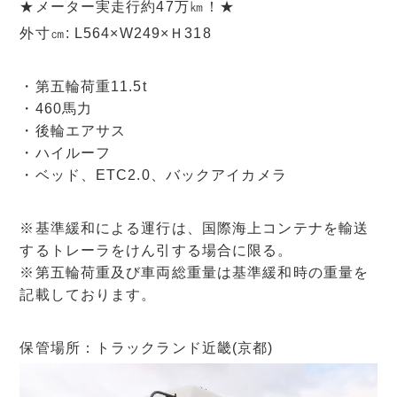
★メーター実走行約47万㎞！★
外寸㎝: L564×W249×Ｈ318
・第五輪荷重11.5t
・460馬力
・後輪エアサス
・ハイルーフ
・ベッド、ETC2.0、バックアイカメラ
※基準緩和による運行は、国際海上コンテナを輸送
するトレーラをけん引する場合に限る。
※第五輪荷重及び車両総重量は基準緩和時の重量を
記載しております。
保管場所：トラックランド近畿(京都)