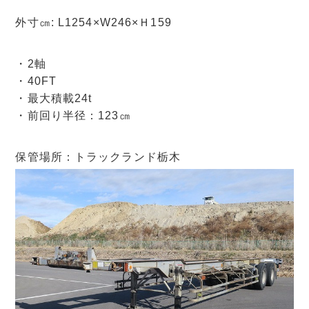
外寸㎝: L1254×W246×Ｈ159
・2軸
・40FT
・最大積載24t
・前回り半径：123㎝
保管場所：トラックランド栃木