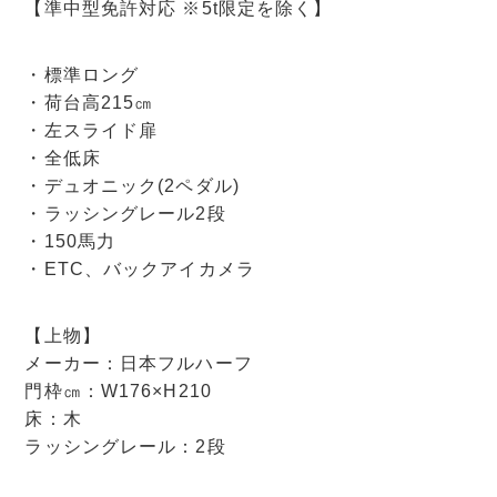
【準中型免許対応 ※5t限定を除く】
・標準ロング
・荷台高215㎝
・左スライド扉
・全低床
・デュオニック(2ペダル)
・ラッシングレール2段
・150馬力
・ETC、バックアイカメラ
【上物】
メーカー：日本フルハーフ
門枠㎝：W176×H210
床：木
ラッシングレール：2段