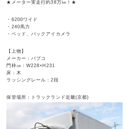
★メーター実走行約38万㎞！★
・6200ワイド
・240馬力
・ベッド、バックアイカメラ
【上物】
メーカー：パブコ
門枠㎝：W228×H231
床：木
ラッシングレール：2段
保管場所：トラックランド近畿(京都)