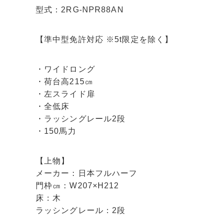
型式：2RG-NPR88AN
【準中型免許対応 ※5t限定を除く】
・ワイドロング
・荷台高215㎝
・左スライド扉
・全低床
・ラッシングレール2段
・150馬力
【上物】
メーカー：日本フルハーフ
門枠㎝：W207×H212
床：木
ラッシングレール：2段