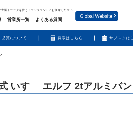
な大型トラックを扱うトラックランドにお任せください
Global Website
報
営業所一覧
よくある質問
品質について
買取はこちら
サブスクは
ン
 いすゞ エルフ 2tアルミバン