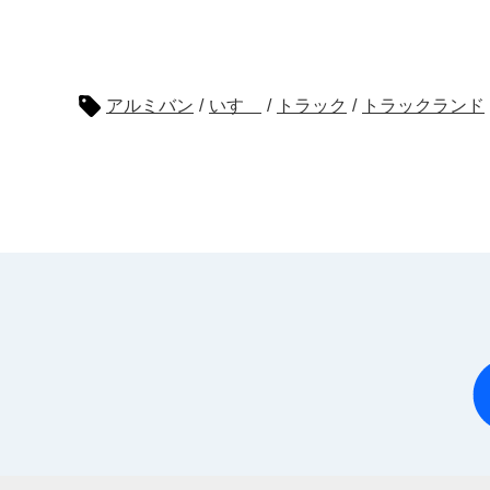
アルミバン
/
いすゞ
/
トラック
/
トラックランド