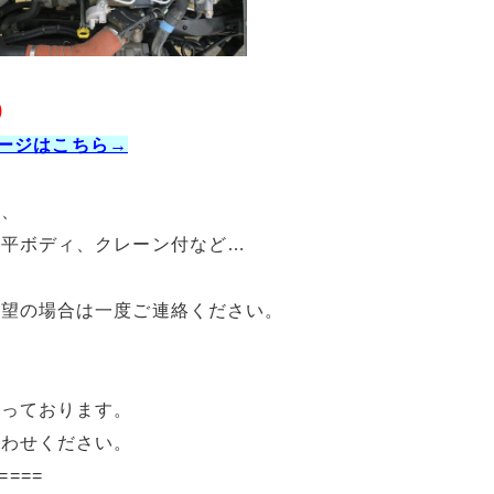
）
ページはこちら→
ク、
、平ボディ、クレーン付など…
希望の場合は一度ご連絡ください。
承っております。
合わせください。
====