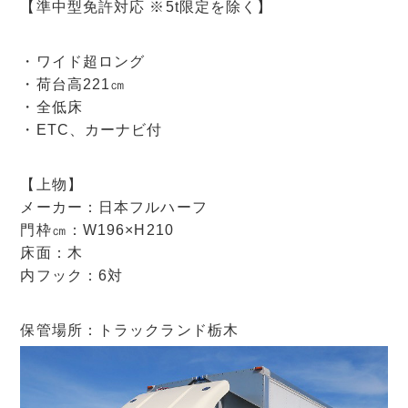
【準中型免許対応 ※5t限定を除く】
・ワイド超ロング
・荷台高221㎝
・全低床
・ETC、カーナビ付
【上物】
メーカー：日本フルハーフ
門枠㎝：W196×H210
床面：木
内フック：6対
保管場所：トラックランド栃木