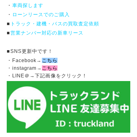
・
車両探します
・
ローンリースでのご購入
■
トラック・建機・バスの買取査定依頼
■
営業ナンバー対応の新車リース
■SNS更新中です！
・Facebook→
こちら
・instagram→
こちら
・LINE＠→下記画像をクリック！