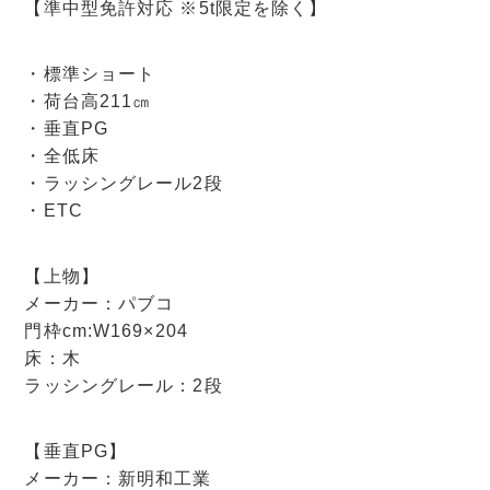
【準中型免許対応 ※5t限定を除く】
・標準ショート
・荷台高211㎝
・垂直PG
・全低床
・ラッシングレール2段
・ETC
【上物】
メーカー：パブコ
門枠cm:W169×204
床：木
ラッシングレール：2段
【垂直PG】
メーカー：新明和工業