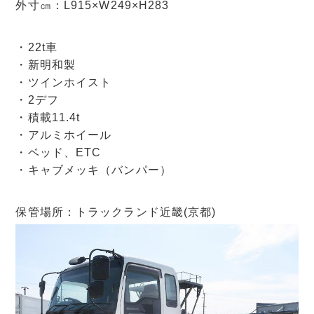
外寸㎝：L915×W249×H283
・22t車
・新明和製
・ツインホイスト
・2デフ
・積載11.4t
・アルミホイール
・ベッド、ETC
・キャブメッキ（バンパー）
保管場所：トラックランド近畿(京都)