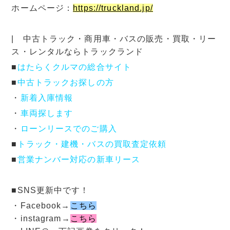
ホームページ：
https://truckland.jp/
| 中古トラック・商用車・バスの販売・買取・リー
ス・レンタルならトラックランド
■
はたらくクルマの総合サイト
■
中古トラックお探しの方
・
新着入庫情報
・
車両探します
・
ローンリースでのご購入
■
トラック・建機・バスの買取査定依頼
■
営業ナンバー対応の新車リース
■SNS更新中です！
・Facebook→
こちら
・instagram→
こちら