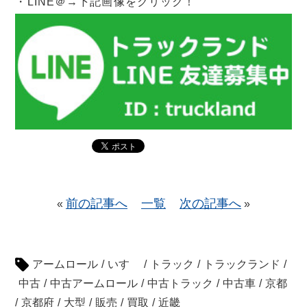
・LINE＠→下記画像をクリック！
前の記事へ
一覧
次の記事へ
«
»
アームロール
/
いすゞ
/
トラック
/
トラックランド
/
中古
/
中古アームロール
/
中古トラック
/
中古車
/
京都
/
京都府
/
大型
/
販売
/
買取
/
近畿