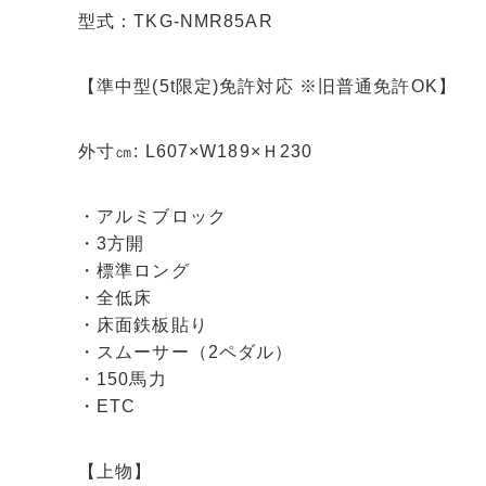
型式：TKG-NMR85AR
【準中型(5t限定)免許対応 ※旧普通免許OK】
外寸㎝: L607×W189×Ｈ230
・アルミブロック
・3方開
・標準ロング
・全低床
・床面鉄板貼り
・スムーサー（2ペダル）
・150馬力
・ETC
【上物】