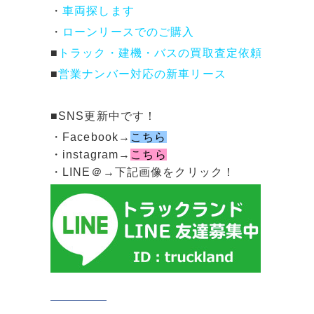
・
車両探します
・
ローンリースでのご購入
■
トラック・建機・バスの買取査定依頼
■
営業ナンバー対応の新車リース
■SNS更新中です！
・Facebook→
こちら
・instagram→
こちら
・LINE＠→下記画像をクリック！