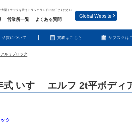
な大型トラックを扱うトラックランドにお任せください
Global Website
報
営業所一覧
よくある質問
品質について
買取はこちら
サブスクは
ディアルミブロック
式 いすゞ エルフ 2t平ボデ
ロック