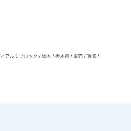
ディアルミブロック
/
栃木
/
栃木県
/
販売
/
買取
/