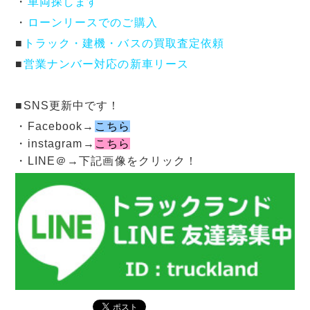
・
車両探します
・
ローンリースでのご購入
■
トラック・建機・バスの買取査定依頼
■
営業ナンバー対応の新車リース
■SNS更新中です！
・Facebook→
こちら
・instagram→
こちら
・LINE＠→下記画像をクリック！