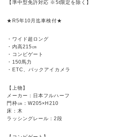
【準中型免許対応 ※5t限定を除く】
★R5年10月迄車検付★
・ワイド超ロング
・内高215㎝
・コンビゲート
・150馬力
・ETC、バックアイカメラ
【上物】
メーカー：日本フルハーフ
門枠㎝：W205×H210
床：木
ラッシングレール：2段
【コンビゲート】