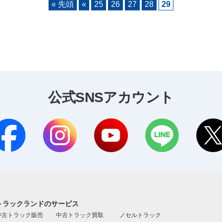
« 先頭
«
25
26
27
28
29
公式SNSアカウント
トラックランドのサービス
中古トラック販売
中古トラック買取
ノセルトラック