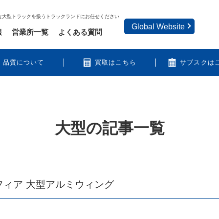
な大型トラックを扱うトラックランドにお任せください
Global Website
報
営業所一覧
よくある質問
品質について
買取はこちら
サブスクは
大型
の記事一覧
フィア 大型アルミウィング