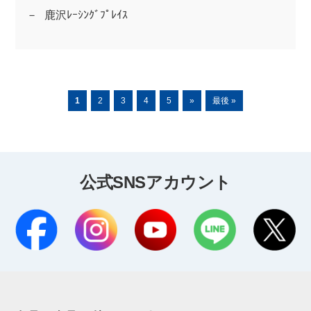
鹿沢ﾚｰｼﾝｸﾞﾌﾟﾚｲｽ
1
2
3
4
5
»
最後 »
公式SNSアカウント