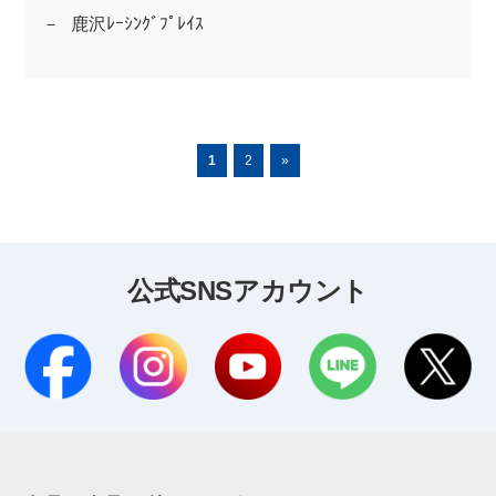
鹿沢ﾚｰｼﾝｸﾞﾌﾟﾚｲｽ
1
2
»
公式SNSアカウント