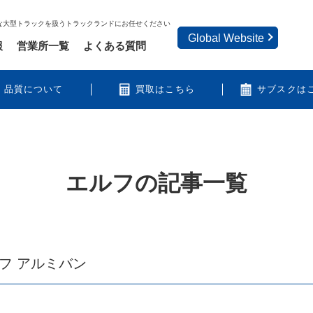
な大型トラックを扱うトラックランドにお任せください
Global Website
報
営業所一覧
よくある質問
品質について
買取はこちら
サブスクは
エルフ
の記事一覧
フ アルミバン