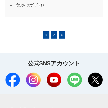
鹿沢ﾚｰｼﾝｸﾞﾌﾟﾚｲｽ
1
2
»
公式SNSアカウント