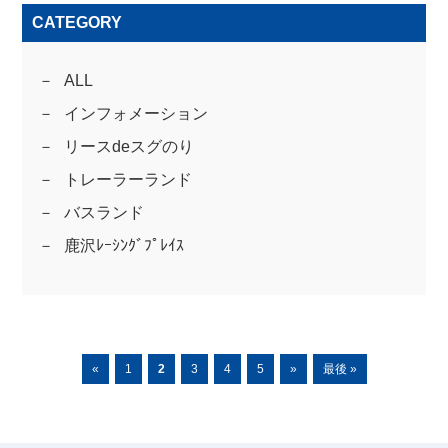
CATEGORY
ALL
インフォメーション
リースdeスグのり
トレーラーランド
バスランド
鹿沢ﾚｰｼﾝｸﾞﾌﾟﾚｲｽ
«
1
2
3
4
5
»
最後 »