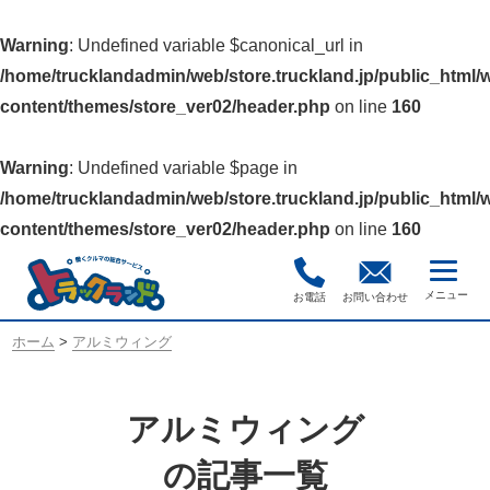
Warning
: Undefined variable $canonical_url in
/home/trucklandadmin/web/store.truckland.jp/public_html/
content/themes/store_ver02/header.php
on line
160
Warning
: Undefined variable $page in
/home/trucklandadmin/web/store.truckland.jp/public_html/
content/themes/store_ver02/header.php
on line
160
お電話
お問い合わせ
ホーム
>
アルミウィング
アルミウィング
の記事一覧